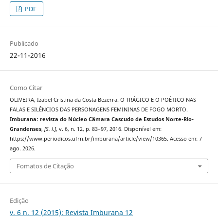
PDF
Publicado
22-11-2016
Como Citar
OLIVEIRA, Izabel Cristina da Costa Bezerra. O TRÁGICO E O POÉTICO NAS
FALAS E SILÊNCIOS DAS PERSONAGENS FEMININAS DE FOGO MORTO.
Imburana: revista do Núcleo Câmara Cascudo de Estudos Norte-Rio-
Grandenses
,
[S. l.]
, v. 6, n. 12, p. 83–97, 2016. Disponível em:
https://www.periodicos.ufrn.br/imburana/article/view/10365. Acesso em: 7
ago. 2026.
Fomatos de Citação
Edição
v. 6 n. 12 (2015): Revista Imburana 12