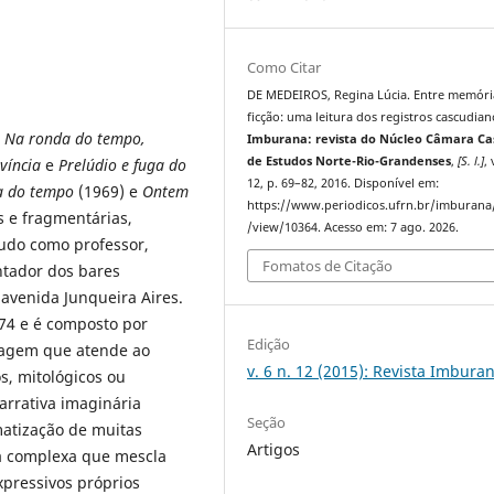
Como Citar
DE MEDEIROS, Regina Lúcia. Entre memóri
ficção: uma leitura dos registros cascudian
e
Na ronda do tempo,
Imburana: revista do Núcleo Câmara C
de Estudos Norte-Rio-Grandenses
,
[S. l.]
, 
víncia
e
Prelúdio e fuga do
12, p. 69–82, 2016. Disponível em:
a do tempo
(1969) e
Ontem
https://www.periodicos.ufrn.br/imburana/
s e fragmentárias,
/view/10364. Acesso em: 7 ago. 2026.
cudo como professor,
Fomatos de Citação
entador dos bares
 avenida Junqueira Aires.
974 e é composto por
Edição
nagem que atende ao
v. 6 n. 12 (2015): Revista Imbura
s, mitológicos ou
narrativa imaginária
Seção
matização de muitas
Artigos
ta complexa que mescla
xpressivos próprios