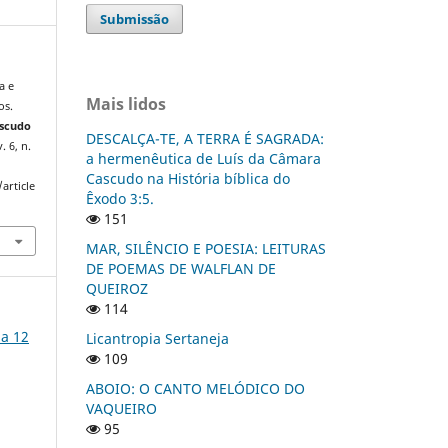
Submissão
a e
Mais lidos
os.
ascudo
DESCALÇA-TE, A TERRA É SAGRADA:
v. 6, n.
a hermenêutica de Luís da Câmara
Cascudo na História bíblica do
article
Êxodo 3:5.
151
MAR, SILÊNCIO E POESIA: LEITURAS
DE POEMAS DE WALFLAN DE
QUEIROZ
114
na 12
Licantropia Sertaneja
109
ABOIO: O CANTO MELÓDICO DO
VAQUEIRO
95