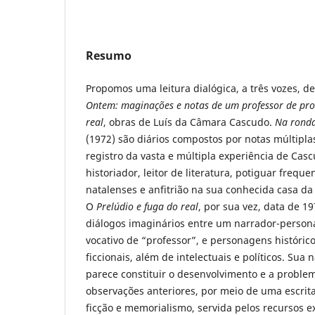
Resumo
Propomos uma leitura dialógica, a três vozes, d
Ontem: maginações e notas de um professor de pro
real
, obras de Luís da Câmara Cascudo.
Na rond
(1972) são diários compostos por notas múltipla
registro da vasta e múltipla experiência de Cas
historiador, leitor de literatura, potiguar frequ
natalenses e anfitrião na sua conhecida casa da
O
Prelúdio e fuga do real
, por sua vez, data de 1
diálogos imaginários entre um narrador-perso
vocativo de “professor”, e personagens histórico
ficcionais, além de intelectuais e políticos. Sua 
parece constituir o desenvolvimento e a proble
observações anteriores, por meio de uma escri
ficção e memorialismo, servida pelos recursos e