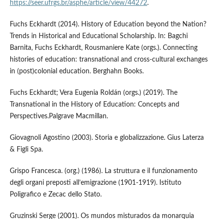
https://seer.ufrgs.br/asphe/article/view/44272
.
Fuchs Eckhardt (2014). History of Education beyond the Nation?
Trends in Historical and Educational Scholarship. In: Bagchi
Barnita, Fuchs Eckhardt, Rousmaniere Kate (orgs.). Connecting
histories of education: transnational and cross-cultural exchanges
in (post)colonial education. Berghahn Books.
Fuchs Eckhardt; Vera Eugenia Roldán (orgs.) (2019). The
Transnational in the History of Education: Concepts and
Perspectives.Palgrave Macmillan.
Giovagnoli Agostino (2003). Storia e globalizzazione. Gius Laterza
& Figli Spa.
Grispo Francesca. (org.) (1986). La struttura e il funzionamento
degli organi preposti all’emigrazione (1901-1919). Istituto
Poligrafico e Zecac dello Stato.
Gruzinski Serge (2001). Os mundos misturados da monarquia