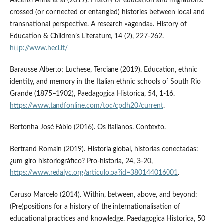
Ascenzi Anna et al (2019). History of education and migrations:
crossed (or connected or entangled) histories between local and
transnational perspective. A research «agenda». History of
Education & Children’s Literature, 14 (2), 227-262.
http://www.hecl.it/
Barausse Alberto; Luchese, Terciane (2019). Education, ethnic
identity, and memory in the Italian ethnic schools of South Rio
Grande (1875–1902), Paedagogica Historica, 54, 1-16.
https://www.tandfonline.com/toc/cpdh20/current
.
Bertonha José Fábio (2016). Os italianos. Contexto.
Bertrand Romain (2019). Historia global, historias conectadas:
¿um giro historiográfico? Pro-historia, 24, 3-20,
https://www.redalyc.org/articulo.oa?id=380144016001
.
Caruso Marcelo (2014). Within, between, above, and beyond:
(Pre)positions for a history of the internationalisation of
educational practices and knowledge. Paedagogica Historica, 50