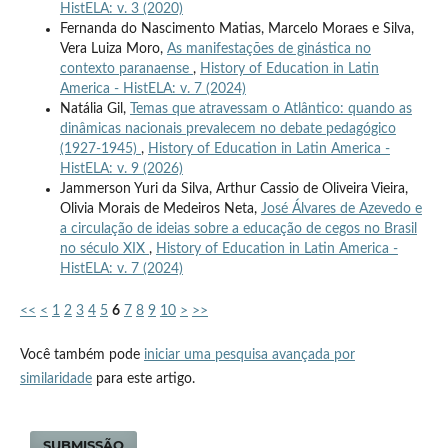
HistELA: v. 3 (2020)
Fernanda do Nascimento Matias, Marcelo Moraes e Silva,
Vera Luiza Moro,
As manifestações de ginástica no
contexto paranaense
,
History of Education in Latin
America - HistELA: v. 7 (2024)
Natália Gil,
Temas que atravessam o Atlântico: quando as
dinâmicas nacionais prevalecem no debate pedagógico
(1927-1945)
,
History of Education in Latin America -
HistELA: v. 9 (2026)
Jammerson Yuri da Silva, Arthur Cassio de Oliveira Vieira,
Olivia Morais de Medeiros Neta,
José Álvares de Azevedo e
a circulação de ideias sobre a educação de cegos no Brasil
no século XIX
,
History of Education in Latin America -
HistELA: v. 7 (2024)
<<
<
1
2
3
4
5
6
7
8
9
10
>
>>
Você também pode
iniciar uma pesquisa avançada por
similaridade
para este artigo.
SUBMISSÃO