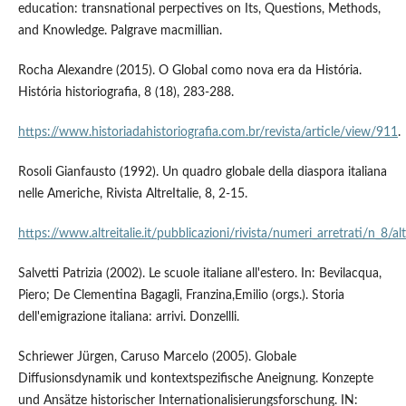
education: transnational perpectives on Its, Questions, Methods,
and Knowledge. Palgrave macmillian.
Rocha Alexandre (2015). O Global como nova era da História.
História historiografia, 8 (18), 283-288.
https://www.historiadahistoriografia.com.br/revista/article/view/911
.
Rosoli Gianfausto (1992). Un quadro globale della diaspora italiana
nelle Americhe, Rivista AltreItalie, 8, 2-15.
https://www.altreitalie.it/pubblicazioni/rivista/numeri_arretrati/n_8/al
Salvetti Patrizia (2002). Le scuole italiane all'estero. In: Bevilacqua,
Piero; De Clementina Bagagli, Franzina,Emilio (orgs.). Storia
dell'emigrazione italiana: arrivi. Donzellli.
Schriewer Jürgen, Caruso Marcelo (2005). Globale
Diffusionsdynamik und kontextspezifische Aneignung. Konzepte
und Ansätze historischer Internationalisierungsforschung. IN: