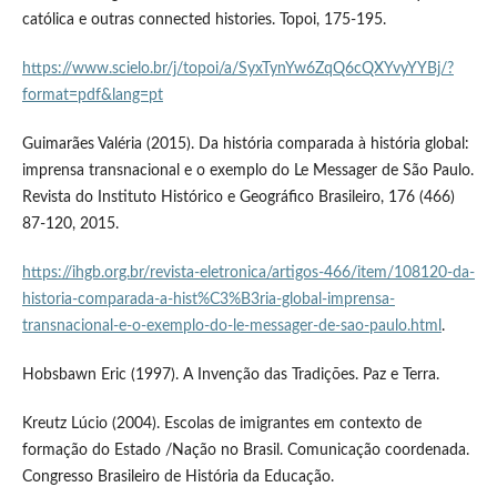
católica e outras connected histories. Topoi, 175-195.
https://www.scielo.br/j/topoi/a/SyxTynYw6ZqQ6cQXYvyYYBj/?
format=pdf&lang=pt
Guimarães Valéria (2015). Da história comparada à história global:
imprensa transnacional e o exemplo do Le Messager de São Paulo.
Revista do Instituto Histórico e Geográfico Brasileiro, 176 (466)
87-120, 2015.
https://ihgb.org.br/revista-eletronica/artigos-466/item/108120-da-
historia-comparada-a-hist%C3%B3ria-global-imprensa-
transnacional-e-o-exemplo-do-le-messager-de-sao-paulo.html
.
Hobsbawn Eric (1997). A Invenção das Tradições. Paz e Terra.
Kreutz Lúcio (2004). Escolas de imigrantes em contexto de
formação do Estado /Nação no Brasil. Comunicação coordenada.
Congresso Brasileiro de História da Educação.