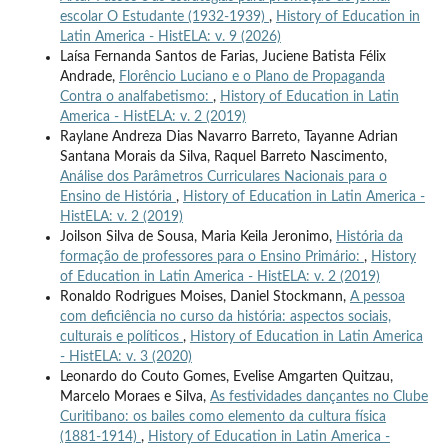
escolar O Estudante (1932-1939)
,
History of Education in
Latin America - HistELA: v. 9 (2026)
Laísa Fernanda Santos de Farias, Juciene Batista Félix
Andrade,
Florêncio Luciano e o Plano de Propaganda
Contra o analfabetismo:
,
History of Education in Latin
America - HistELA: v. 2 (2019)
Raylane Andreza Dias Navarro Barreto, Tayanne Adrian
Santana Morais da Silva, Raquel Barreto Nascimento,
Análise dos Parâmetros Curriculares Nacionais para o
Ensino de História
,
History of Education in Latin America -
HistELA: v. 2 (2019)
Joilson Silva de Sousa, Maria Keila Jeronimo,
História da
formação de professores para o Ensino Primário:
,
History
of Education in Latin America - HistELA: v. 2 (2019)
Ronaldo Rodrigues Moises, Daniel Stockmann,
A pessoa
com deficiência no curso da história: aspectos sociais,
culturais e políticos
,
History of Education in Latin America
- HistELA: v. 3 (2020)
Leonardo do Couto Gomes, Evelise Amgarten Quitzau,
Marcelo Moraes e Silva,
As festividades dançantes no Clube
Curitibano: os bailes como elemento da cultura física
(1881-1914)
,
History of Education in Latin America -