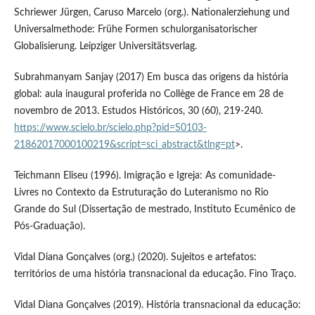
Schriewer Jürgen, Caruso Marcelo (org.). Nationalerziehung und
Universalmethode: Frühe Formen schulorganisatorischer
Globalisierung. Leipziger Universitätsverlag.
Subrahmanyam Sanjay (2017) Em busca das origens da história
global: aula inaugural proferida no Collège de France em 28 de
novembro de 2013. Estudos Históricos, 30 (60), 219-240.
https://www.scielo.br/scielo.php?pid=S0103-
21862017000100219&script=sci_abstract&tlng=pt
>.
Teichmann Eliseu (1996). Imigração e Igreja: As comunidade-
Livres no Contexto da Estruturação do Luteranismo no Rio
Grande do Sul (Dissertação de mestrado, Instituto Ecumênico de
Pós-Graduação).
Vidal Diana Gonçalves (org.) (2020). Sujeitos e artefatos:
territórios de uma história transnacional da educação. Fino Traço.
Vidal Diana Gonçalves (2019). História transnacional da educação: