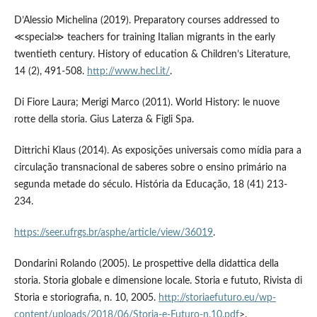
D’Alessio Michelina (2019). Preparatory courses addressed to
≪special≫ teachers for training Italian migrants in the early
twentieth century. History of education & Children’s Literature,
14 (2), 491-508.
http://www.hecl.it/
.
Di Fiore Laura; Merigi Marco (2011). World History: le nuove
rotte della storia. Gius Laterza & Figli Spa.
Dittrichi Klaus (2014). As exposições universais como mídia para a
circulação transnacional de saberes sobre o ensino primário na
segunda metade do século. História da Educação, 18 (41) 213-
234.
https://seer.ufrgs.br/asphe/article/view/36019
.
Dondarini Rolando (2005). Le prospettive della didattica della
storia. Storia globale e dimensione locale. Storia e fututo, Rivista di
Storia e storiografia, n. 10, 2005.
http://storiaefuturo.eu/wp-
content/uploads/2018/06/Storia-e-Futuro-n.10.pdf
>.