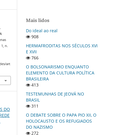
Mais lidos
.
Do ideal ao real
A
908
enas
HERMAFRODITAS NOS SÉCULOS XVI
. 1, n.
E XVII
766
des/art
O BOLSONARISMO ENQUANTO
ELEMENTO DA CULTURA POLÍTICA
BRASILEIRA
413
TESTEMUNHAS DE JEOVÁ NO
BRASIL
311
OS DO
O DEBATE SOBRE O PAPA PIO XII, O
 REDE
HOLOCAUSTO E OS REFUGIADOS
A
DO NAZISMO
272