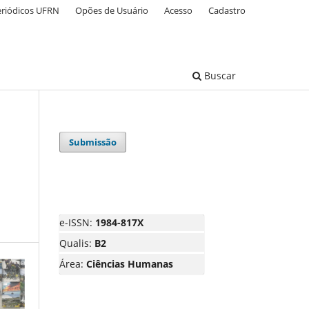
eriódicos UFRN
Opões de Usuário
Acesso
Cadastro
Buscar
Submissão
e-ISSN:
1984-817X
Qualis:
B2
Área:
Ciências Humanas