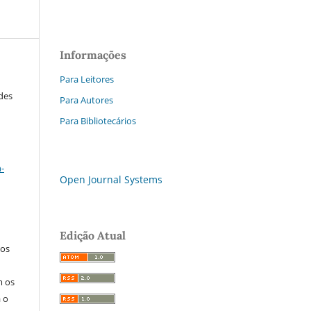
Informações
Para Leitores
ades
Para Autores
Para Bibliotecários
a
-
Open Journal Systems
Edição Atual
los
m os
a o