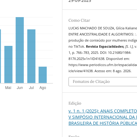
29-09-2025
Como Citar
LUCAS MACHADO DE SOUZA, Glícia Kaliane
ENTRE ANCESTRALIDADE E ALGORITMOS: : 
produção de conteúdo por mulheres indíg
no TikTok.
Revista Espacialidades
,
[S. l.]
, v
1, p. 766–783, 2025. DOI: 10.21680/1984-
817X.2025v1n1ID41638. Disponível em:
https://www.periodicos.ufrn.br/espacialida
icle/view/41638. Acesso em: 8 ago. 2026.
Fomatos de Citação
Edição
v. 1 n. 1 (2025): ANAIS COMPLET
V SIMPÓSIO INTERNACIONAL DA
BRASILEIRA DE HISTÓRIA PÚBLIC
Seção