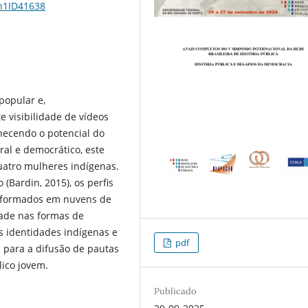
1n1ID41638
popular e,
e visibilidade de vídeos
hecendo o potencial do
al e democrático, este
uatro mulheres indígenas.
(Bardin, 2015), os perfis
nsformados em nuvens de
dade nas formas de
s identidades indígenas e
pdf
 para a difusão de pautas
lico jovem.
Publicado