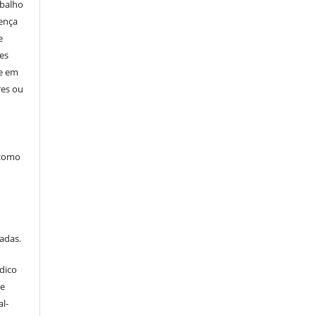
abalho
cença
e
res
ne em
res ou
 como
tadas.
dico
ve
l-