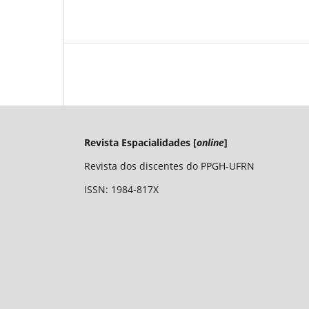
Revista Espacialidades [
online
]
Revista dos discentes do PPGH-UFRN
ISSN: 1984-817X