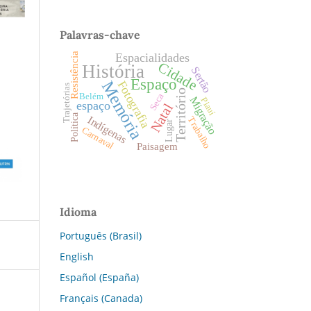
Palavras-chave
Resistência
Espacialidades
Cidade
História
Sertão
Espaço
Memória
Fotografia
Trajetórias
Território
Seca
Belém
Migração
Piauí
espaço
Natal
Política
Indígenas
Trabalho
Lugar
Carnaval
Paisagem
Idioma
Português (Brasil)
English
Español (España)
Français (Canada)