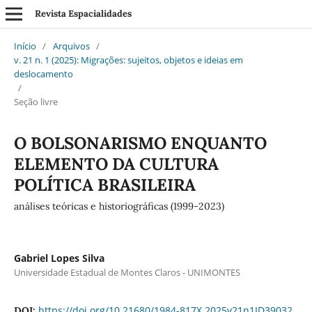
Revista Espacialidades
Início
/
Arquivos
/
v. 21 n. 1 (2025): Migrações: sujeitos, objetos e ideias em
deslocamento
/
Seção livre
O BOLSONARISMO ENQUANTO
ELEMENTO DA CULTURA
POLÍTICA BRASILEIRA
análises teóricas e historiográficas (1999-2023)
Gabriel Lopes Silva
Universidade Estadual de Montes Claros - UNIMONTES
https://doi.org/10.21680/1984-817X.2025v21n1ID39032
DOI: