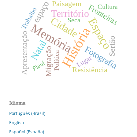
Paisagem
espaço
Fronteiras
Cultura
Trabalho
Território
Cidade
Espaço
Seca
Memória
História
Apresentação
Sertão
Natal
Fotografia
Migração
Política
Lugar
Piauí
Resistência
Idioma
Português (Brasil)
English
Español (España)