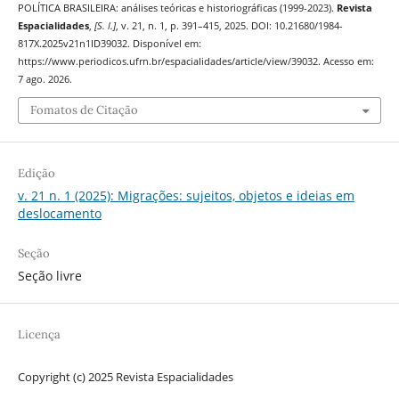
POLÍTICA BRASILEIRA: análises teóricas e historiográficas (1999-2023).
Revista
Espacialidades
,
[S. l.]
, v. 21, n. 1, p. 391–415, 2025. DOI: 10.21680/1984-
817X.2025v21n1ID39032. Disponível em:
https://www.periodicos.ufrn.br/espacialidades/article/view/39032. Acesso em:
7 ago. 2026.
Fomatos de Citação
Edição
v. 21 n. 1 (2025): Migrações: sujeitos, objetos e ideias em
deslocamento
Seção
Seção livre
Licença
Copyright (c) 2025 Revista Espacialidades