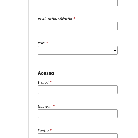
Instituição/Afiliação
*
País
*
Acesso
E-mail
*
Usuário
*
Senha
*