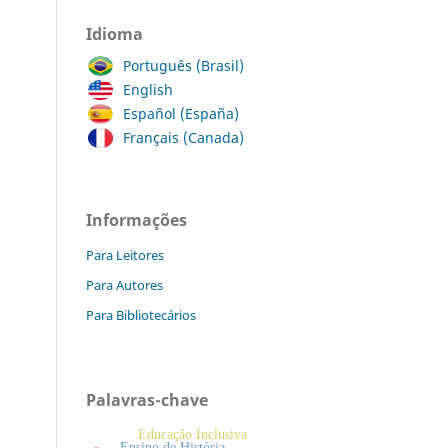
Idioma
Português (Brasil)
English
Español (España)
Français (Canada)
Informações
Para Leitores
Para Autores
Para Bibliotecários
Palavras-chave
Educação Inclusiva
Ensino de História