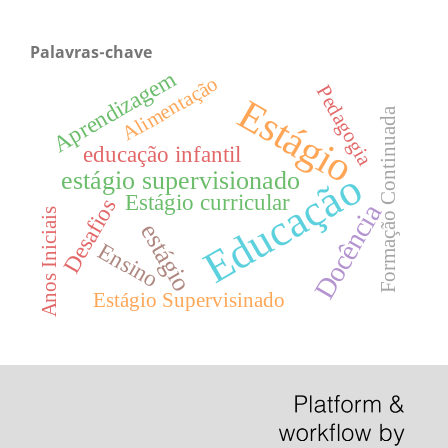
Palavras-chave
Aprendizagem
Alimentação
Pedagogia
Estágio
Formação Continuada
educação infantil
Educação
estágio supervisionado
Estágio curricular
Desafios
Docência
Anos Iniciais
estágio
Ensino
Estágio Supervisinado