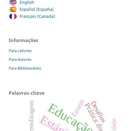
English
Español (España)
Français (Canada)
Informações
Para Leitores
Para Autores
Para Bibliotecários
Palavras-chave
Ensino
Desafios
Aprendizagem
Educação
Prática docente
Estágio