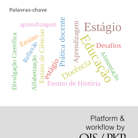
Palavras-chave
Prática docente
Estágio
Aprendizagem
aprendizagem
Ensino de Ciências
Ensino
Educação
Divulgação Científica
Reflexão
Desafios
Alimentação
Alfabetização
estágio
Docência
Ensino de História