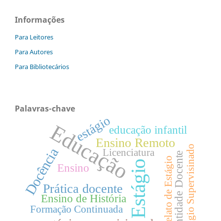
Informações
Para Leitores
Para Autores
Para Bibliotecários
Palavras-chave
estágio
Educação
educação infantil
Ensino Remoto
Estágio Supervisinado
Docência
Licenciatura
Identidade Docente
Relato de Estágio
Estágio
Ensino
Prática docente
Ensino de História
Formação Continuada