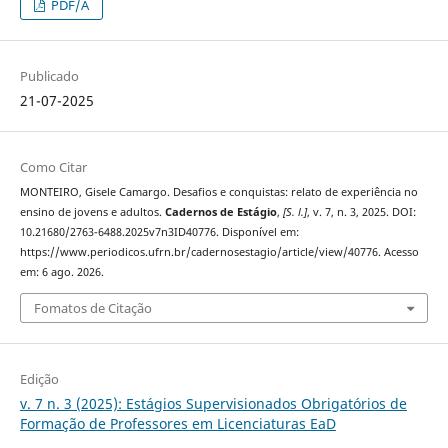
PDF/A
Publicado
21-07-2025
Como Citar
MONTEIRO, Gisele Camargo. Desafios e conquistas: relato de experiência no
ensino de jovens e adultos.
Cadernos de Estágio
,
[S. l.]
, v. 7, n. 3, 2025. DOI:
10.21680/2763-6488.2025v7n3ID40776. Disponível em:
https://www.periodicos.ufrn.br/cadernosestagio/article/view/40776. Acesso
em: 6 ago. 2026.
Fomatos de Citação
Edição
v. 7 n. 3 (2025): Estágios Supervisionados Obrigatórios de
Formação de Professores em Licenciaturas EaD