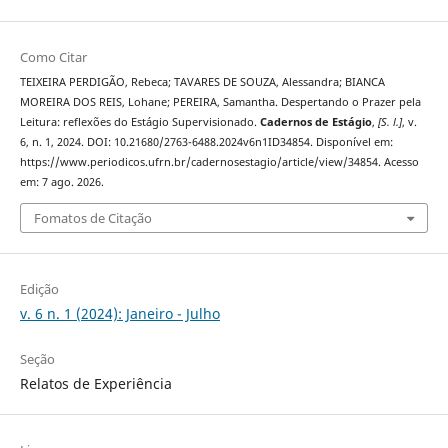
Como Citar
TEIXEIRA PERDIGÃO, Rebeca; TAVARES DE SOUZA, Alessandra; BIANCA
MOREIRA DOS REIS, Lohane; PEREIRA, Samantha. Despertando o Prazer pela
Leitura: reflexões do Estágio Supervisionado.
Cadernos de Estágio
,
[S. l.]
, v.
6, n. 1, 2024. DOI: 10.21680/2763-6488.2024v6n1ID34854. Disponível em:
https://www.periodicos.ufrn.br/cadernosestagio/article/view/34854. Acesso
em: 7 ago. 2026.
Fomatos de Citação
Edição
v. 6 n. 1 (2024): Janeiro - Julho
Seção
Relatos de Experiência