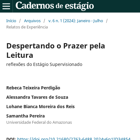
Início
/
Arquivos
/
v. 6 n. 1 (2024): Janeiro - Julho
/
Relatos de Experiência
Despertando o Prazer pela
Leitura
reflexões do Estágio Supervisionado
Rebeca Teixeira Perdigão
Alessandra Tavares de Souza
Lohane Bianca Moreira dos Reis
Samantha Pereira
Universidade Federal do Amazonas
DOI:
https://doi.org/10.21680/2763-6488.2024v6n1ID34854