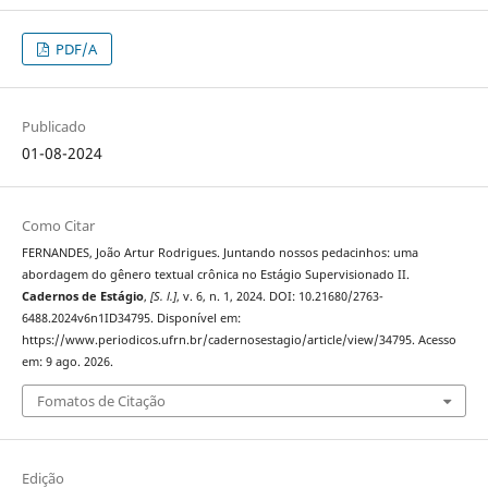
PDF/A
Publicado
01-08-2024
Como Citar
FERNANDES, João Artur Rodrigues. Juntando nossos pedacinhos: uma
abordagem do gênero textual crônica no Estágio Supervisionado II.
Cadernos de Estágio
,
[S. l.]
, v. 6, n. 1, 2024. DOI: 10.21680/2763-
6488.2024v6n1ID34795. Disponível em:
https://www.periodicos.ufrn.br/cadernosestagio/article/view/34795. Acesso
em: 9 ago. 2026.
Fomatos de Citação
Edição