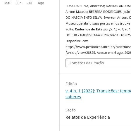
LIMA DA SILVA, Andressa; DANTAS ANDRA
Airton Mateus; BEZERRA RODRIGUES, João 
DO NASCIMENTO SILVA, Ewerton Arison. 
Museu que abriu suas portas e nos trouxe
volta.
Cadernos de Estágio
,
[S. l.]
, v. 4, n. 
DOI: 10.21680/2763-6488.2022v4n1ID28825
Disponível em:
https://www.periodicos.ufrn.br/cadernose
/article/view/28825. Acesso em: 6 ago. 2026
Fomatos de Citação
Edição
v. 4 n. 1 (2022): Transições: temp
saberes
Seção
Relatos de Experiência