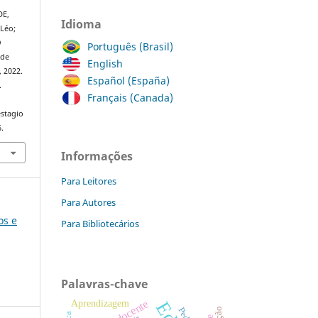
DE,
Idioma
Léo;
O
Português (Brasil)
 de
English
1, 2022.
Español (España)
.
Français (Canada)
stagio
.
Informações
Para Leitores
Para Autores
os e
Para Bibliotecários
Palavras-chave
Aprendizagem