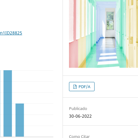
4n1ID28825
PDF/A
Publicado
30-06-2022
Como Citar