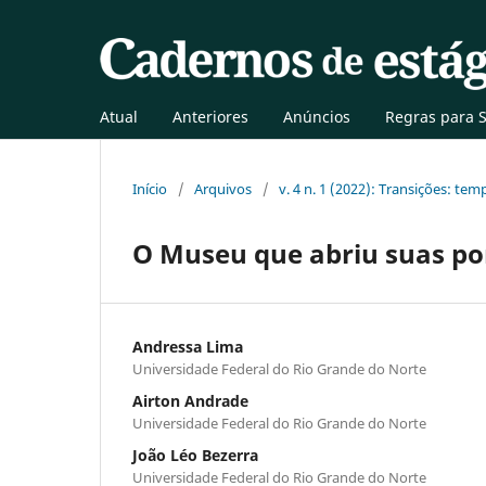
Atual
Anteriores
Anúncios
Regras para 
Início
/
Arquivos
/
v. 4 n. 1 (2022): Transições: te
O Museu que abriu suas por
Andressa Lima
Universidade Federal do Rio Grande do Norte
Airton Andrade
Universidade Federal do Rio Grande do Norte
João Léo Bezerra
Universidade Federal do Rio Grande do Norte