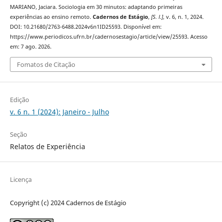
MARIANO, Jaciara. Sociologia em 30 minutos: adaptando primeiras
experiências ao ensino remoto.
Cadernos de Estágio
,
[S. l.]
, v. 6, n. 1, 2024.
DOI: 10.21680/2763-6488.2024v6n1ID25593. Disponível em:
https://www.periodicos.ufrn.br/cadernosestagio/article/view/25593. Acesso
em: 7 ago. 2026.
Fomatos de Citação
Edição
v. 6 n. 1 (2024): Janeiro - Julho
Seção
Relatos de Experiência
Licença
Copyright (c) 2024 Cadernos de Estágio