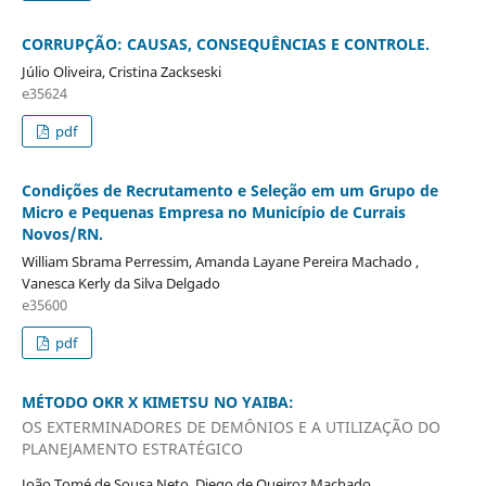
CORRUPÇÃO: CAUSAS, CONSEQUÊNCIAS E CONTROLE.
Júlio Oliveira, Cristina Zackseski
e35624
pdf
Condições de Recrutamento e Seleção em um Grupo de
Micro e Pequenas Empresa no Município de Currais
Novos/RN.
William Sbrama Perressim, Amanda Layane Pereira Machado ,
Vanesca Kerly da Silva Delgado
e35600
pdf
MÉTODO OKR X KIMETSU NO YAIBA:
OS EXTERMINADORES DE DEMÔNIOS E A UTILIZAÇÃO DO
PLANEJAMENTO ESTRATÉGICO
João Tomé de Sousa Neto, Diego de Queiroz Machado