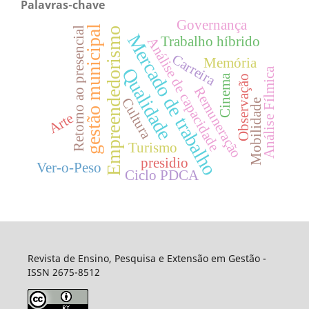
Palavras-chave
Governança
gestão municipal
Retorno ao presencial
Empreendedorismo
Mercado de trabalho
Trabalho híbrido
Análise de capacidade
Carreira
Memória
Qualidade
Análise Fílmica
Cinema
Observação
Remuneração
Cultura
Mobilidade
Arte
Turismo
presidio
Ver-o-Peso
Ciclo PDCA
Revista de Ensino, Pesquisa e Extensão em Gestão -
ISSN 2675-8512