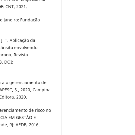
DF: CNT, 2021.
de Janeiro: Fundação
J. T. Aplicação da
rânsito envolvendo
araná. Revista
3. DOI:
 para o gerenciamento de
NAPESC, 5., 2020, Campina
Editora, 2020.
gerenciamento de risco no
ÊNCIA EM GESTÃO E
nde, RJ: AEDB, 2016.