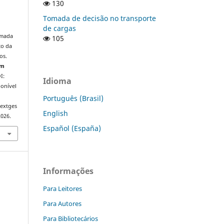
130
Tomada de decisão no transporte
,
de cargas
omada
105
to da
os.
em
I:
Idioma
onível
Português (Brasil)
sextges
English
2026.
Español (España)
Informações
Para Leitores
Para Autores
Para Bibliotecários