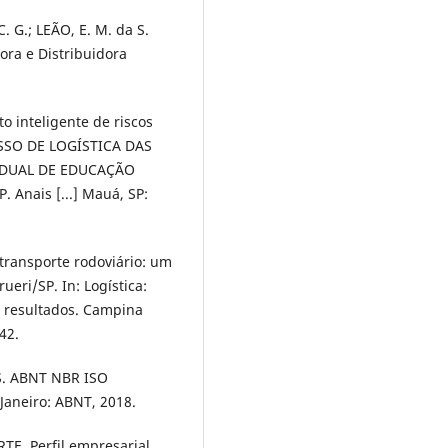
 G.; LEÃO, E. M. da S.
ora e Distribuidora
o inteligente de riscos
ESSO DE LOGÍSTICA DAS
ADUAL DE EDUCAÇÃO
Anais [...] Mauá, SP:
transporte rodoviário: um
eri/SP. In: Logística:
s resultados. Campina
42.
. ABNT NBR ISO
 Janeiro: ABNT, 2018.
. Perfil empresarial