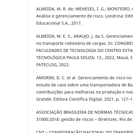
ALMEIDA, M. R. de; MENESES, Í. G.; MONTEIRO, C.
Análise e gerenciamento de risco. Londrina: Edit
Educacional S.A., 2017.
ALMEIDA, M. E. S.; ARAUJO, J. da S. Gerenciament
no transporte rodoviário de cargas. In: CONGR
FACULDADES DE TECNOLOGIA DO CENTRO EST
TECNOLÓGICA PAULA SOUZA, 13., 2022, Mauá, SP. 
FATECLOG, 2022.
AMORIM, D. C. et al. Gerenciamento de risco no 
estudo de caso sobre uma transportadora de Baru
contribuições para melhorias na produção e no
Grande: Editora Científica Digital, 2021. p. 127–1
ASSOCIAÇÃO BRASILEIRA DE NORMAS TÉCNICAS
31000:2018: gestão de riscos – diretrizes. Rio de
CNT – CONFEDERAÇÃO NACIONAL DO TRANSPORTE