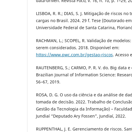
data-driven. Revista Foco, v. 16, n. 10, p. 1–29, 2
LISBOA, R. R.; DIAS, S. J. Mitigação de riscos no 
cargas no Brasil. 2024. 29 f. Tese (Doutorado e
Universidade Federal de Santa Catarina, Florianó
RACHMAN, L.; SCOPEL, R. Validação de modelos: 
serem considerados. 2018. Disponível em:
https://www.pwc.com.br/gestao-riscos
. Acesso 
RAUTENBERG, S.; CARMO, P. R. V. do. Big data e 
Brazilian Journal of Information Science: Research
56–67, 2019.
ROSA, D. G. O uso da ciência e da análise de da
tomada de decisão. 2022. Trabalho de Conclusã
Gestão da Tecnologia da Informação) – Faculda
Jundiaí “Deputado Ary Fossen”, Jundiaí, 2022.
RUPPENTHAL, J. E. Gerenciamento de riscos. San