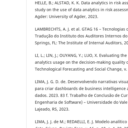
HELLE, B.; ALSTAD, K. K. Data analytics in risk as
study on the use of data analytics in risk assess
Agder: University of Agder, 2023.
LAMBRECHTS, A. J. et al. GTAG 16 – Tecnologias 
Tradução do Instituto dos Auditores Internos do
Springs, FL: The Institute of Internal Auditors, 2
LI, L.; LIN, J.; OUYANG, Y.; LUO, X. Evaluating th
analytics usage on the decision-making quality o
Technological Forecasting and Social Change, v. 
LIMA, J. G. D. de. Desenvolvendo narrativas vis
para criar dashboards de business intelligence a
dados. 2023. 83 f. Trabalho de Conclusão de C
Engenharia de Software) – Universidade do Vale 
Lajeado, RS, 2023.
LIMA, J. J. de M.; REDAELLI, E. J. Modelo analíti