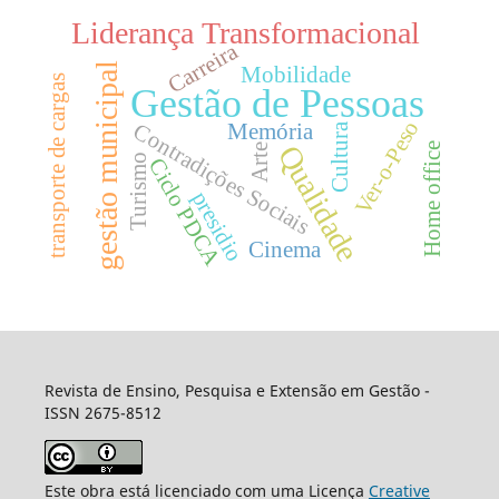
Liderança Transformacional
Carreira
gestão municipal
Mobilidade
transporte de cargas
Gestão de Pessoas
Ver-o-Peso
Contradições Sociais
Memória
Cultura
Qualidade
Home office
Arte
Turismo
Ciclo PDCA
presidio
Cinema
Revista de Ensino, Pesquisa e Extensão em Gestão -
ISSN 2675-8512
Este obra está licenciado com uma Licença
Creative