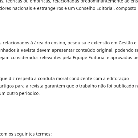
is, teóricas ou empí­ricas, relacionadas predominantemente ao ens
dores nacionais e estrangeiros e um Conselho Editorial, composto
tos relacionados à área do ensino, pesquisa e extensão em Gestão e
minhados à Revista devem apresentar conteúdo original, podendo s
ejam considerados relevantes pela Equipe Editorial e aprovados p
 que diz respeito à conduta moral condizente com a editoração
 artigos para a revista garantem que o trabalho não foi publicado
um outro periódico.
com os seguintes termos: