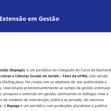
e Extensão em Gestão
estão (Repege)
, é um periódico do Colegiado do Curso de Bachare
Letras e Ciências Sociais do Seridó – Felcs da UFRN,
com versão
a (
Rolling pass)
. Foi criada com os objetivos de: dar publicidade a
iras, relacionada predominantemente ao campo da gestão; estimular
 pesquisa e extensão em gestão, valorizando os diálogos inter e
ões de modelos de intervenção, pública ou privada, de natureza
de. A
Repege
é um periódico com produções pluralistas e publica