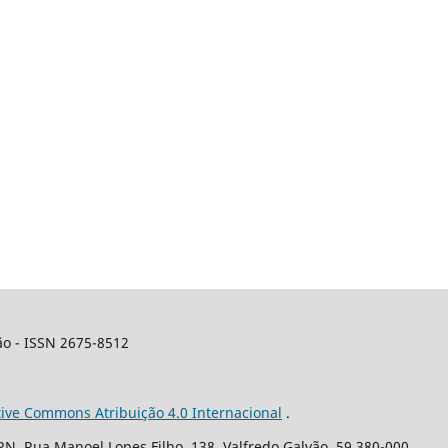
ão - ISSN 2675-8512
tive Commons Atribuição 4.0 Internacional
.
N. Rua Manoel Lopes Filho, 138, Valfredo Galvão, 59.380-000