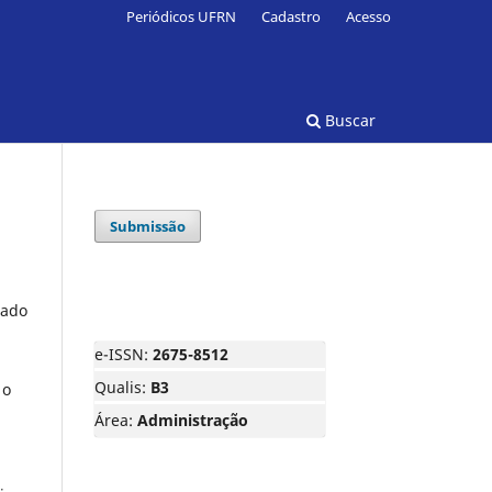
Periódicos UFRN
Cadastro
Acesso
Buscar
Submissão
lado
e-ISSN:
2675-8512
Qualis:
B3
 o
Área:
Administração