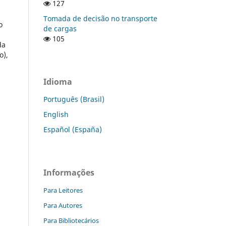
127
Tomada de decisão no transporte
o
de cargas
105
da
o),
Idioma
Português (Brasil)
English
Español (España)
Informações
Para Leitores
Para Autores
Para Bibliotecários