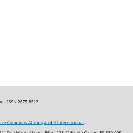
ão - ISSN 2675-8512
tive Commons Atribuição 4.0 Internacional
.
N. Rua Manoel Lopes Filho, 138, Valfredo Galvão, 59.380-000