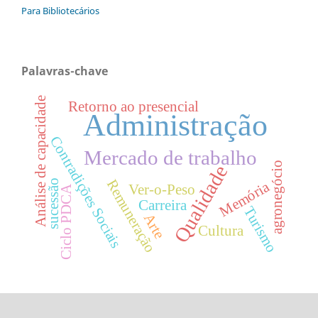
Para Bibliotecários
Palavras-chave
Análise de capacidade
Retorno ao presencial
Administração
Contradições Sociais
Mercado de trabalho
agronegócio
Qualidade
Remuneração
sucessão
Memória
Ver-o-Peso
Ciclo PDCA
Carreira
Turismo
Arte
Cultura