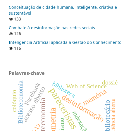
Conceituação de cidade humana, inteligente, criativa e
sustentável
133
Combate à desinformação nas redes sociais
126
Inteligência Artificial aplicada à Gestão do Conhecimento
116
Palavras-chave
dossiê
biblioteca
Biblioteconomia
Facebook
Web of Science
acesso aberto
pareceristas
memória
colóquio
desinformação
biblioteconomia
ciência aberta
bibliotecário
bibliometria
indexação
racismo