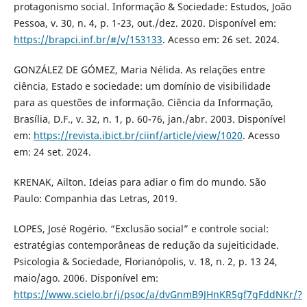
protagonismo social. Informação & Sociedade: Estudos, João
Pessoa, v. 30, n. 4, p. 1-23, out./dez. 2020. Disponível em:
https://brapci.inf.br/#/v/153133
. Acesso em: 26 set. 2024.
GONZÁLEZ DE GÓMEZ, Maria Nélida. As relações entre
ciência, Estado e sociedade: um domínio de visibilidade
para as questões de informação. Ciência da Informação,
Brasília, D.F., v. 32, n. 1, p. 60-76, jan./abr. 2003. Disponível
em:
https://revista.ibict.br/ciinf/article/view/1020
. Acesso
em: 24 set. 2024.
KRENAK, Ailton. Ideias para adiar o fim do mundo. São
Paulo: Companhia das Letras, 2019.
LOPES, José Rogério. “Exclusão social” e controle social:
estratégias contemporâneas de redução da sujeiticidade.
Psicologia & Sociedade, Florianópolis, v. 18, n. 2, p. 13 24,
maio/ago. 2006. Disponível em:
https://www.scielo.br/j/psoc/a/dvGnmB9JHnKR5gf7gFddNKr/?