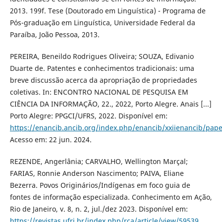
2013. 199f. Tese (Doutorado em Linguística) - Programa de
Pós-graduação em Linguística, Universidade Federal da
Paraíba, João Pessoa, 2013.
PEREIRA, Beneildo Rodrigues Oliveira; SOUZA, Edivanio
Duarte de. Patentes e conhecimentos tradicionais: uma
breve discussão acerca da apropriação de propriedades
coletivas. In: ENCONTRO NACIONAL DE PESQUISA EM
CIÊNCIA DA INFORMAÇÃO, 22., 2022, Porto Alegre. Anais [...]
Porto Alegre: PPGCI/UFRS, 2022. Disponível em:
https://enancib.ancib.org/index.php/enancib/xxiienancib/pap
Acesso em: 22 jun. 2024.
REZENDE, Angerlânia; CARVALHO, Wellington Marçal;
FARIAS, Ronnie Anderson Nascimento; PAIVA, Eliane
Bezerra. Povos Originários/Indígenas em foco guia de
fontes de informação especializada. Conhecimento em Ação,
Rio de Janeiro, v. 8, n. 2, jul./dez 2023. Disponível em:
https://revistas.ufrj.br/index.php/rca/article/view/59539
.