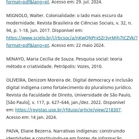
format=pdf&lang=pt
. Acesso em: 29. jul. 2024.
MIGNOLO, Walter. Colonialidade: o lado mais escuro da
modernidade. Revista Brasileira de Ciências Sociais, v. 32, n.
94, p. 1-18, jun. 2017. Disponível em:
https://www.scielo.br/j/rbcsoc/a/nKwQNPrx5Zr3yrMjh7tCZVk/?
format=pdf&lang=pt
. Acesso em: 22 maio 2024.
MINAYO, Maria Cecília de Souza. Pesquisa social: teoria
método e criatividade. Petrópolis: Vozes, 2010.
OLIVEIRA, Denizom Moreira de. Digital democracy e inclusão
digital indígena como fortalecimento do pluralismo jurídico.
Revista da Faculdade de Direito, Universidade de São Paulo,
[São Paulo], v. 117, p. 627–644, jan./dez. 2022. Disponível
em:
https://revistas.usp.br/rfdusp/article/view/218307
.
Acesso em: 14 jan. 2024.
PAIVA, Eliane Bezerra. Narrativas indígenas: construindo
identidades e constituindo-se em fontes de informação.