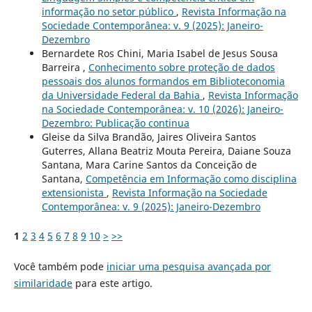
informação no setor público
,
Revista Informação na
Sociedade Contemporânea: v. 9 (2025): Janeiro-
Dezembro
Bernardete Ros Chini, Maria Isabel de Jesus Sousa
Barreira ,
Conhecimento sobre proteção de dados
pessoais dos alunos formandos em Biblioteconomia
da Universidade Federal da Bahia
,
Revista Informação
na Sociedade Contemporânea: v. 10 (2026): Janeiro-
Dezembro: Publicação continua
Gleise da Silva Brandão, Jaires Oliveira Santos
Guterres, Allana Beatriz Mouta Pereira, Daiane Souza
Santana, Mara Carine Santos da Conceição de
Santana,
Competência em Informação como disciplina
extensionista
,
Revista Informação na Sociedade
Contemporânea: v. 9 (2025): Janeiro-Dezembro
1
2
3
4
5
6
7
8
9
10
>
>>
Você também pode
iniciar uma pesquisa avançada por
similaridade
para este artigo.