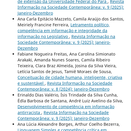
de extensão da Universidade Federal do Pará
,
Revista
Informação na Sociedade Contemporânea: v. 9 (2025):
Janeiro-Dezembro
Ana Carla Epitácio Mazzeto, Camila Araújo dos Santos,
Meiriely Francine Ferreira,
Letramento político,
competência em informação e integridade da
informação no Legislativo
,
Revista Informação na
Sociedade Contemporânea: v. 9 (2025): Janeiro-
Dezembro
Fabiane Nogueira Freitas, Ana Carolina Simionato
Arakaki, Amanda Nunes Soares, Camila Ribeiro
Teixeira, Clara Braz Almeida, Josina da Silva Vieira,
Letícia Santos de Jesus, Tamiê Moraes de Sousa,
Conceituação de cidade humana, inteligente, criativa
e sustentável
,
Revista Informação na Sociedade
Contemporânea: v. 8 (2024): Janeiro-Dezembro
Erinaldo Dias Valério, Ísis Trindade da Silva Cunha,
Édla Barbosa de Santana, André Luiz Avelino da Silva,
Desenvolvimento de competência em informação
antirracista
,
Revista Informação na Sociedade
Contemporânea: v. 9 (2025): Janeiro-Dezembro
Ana Lúcia Alexandre Borges, Arthur Coelho Bezerra,
Linguagem Simples e competência crítica em