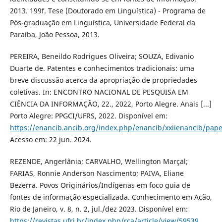
2013. 199f. Tese (Doutorado em Linguística) - Programa de
Pós-graduação em Linguística, Universidade Federal da
Paraíba, João Pessoa, 2013.
PEREIRA, Beneildo Rodrigues Oliveira; SOUZA, Edivanio
Duarte de. Patentes e conhecimentos tradicionais: uma
breve discussão acerca da apropriação de propriedades
coletivas. In: ENCONTRO NACIONAL DE PESQUISA EM
CIÊNCIA DA INFORMAÇÃO, 22., 2022, Porto Alegre. Anais [...]
Porto Alegre: PPGCI/UFRS, 2022. Disponível em:
https://enancib.ancib.org/index.php/enancib/xxiienancib/pap
Acesso em: 22 jun. 2024.
REZENDE, Angerlânia; CARVALHO, Wellington Marçal;
FARIAS, Ronnie Anderson Nascimento; PAIVA, Eliane
Bezerra. Povos Originários/Indígenas em foco guia de
fontes de informação especializada. Conhecimento em Ação,
Rio de Janeiro, v. 8, n. 2, jul./dez 2023. Disponível em:
https://revistas.ufrj.br/index.php/rca/article/view/59539
.