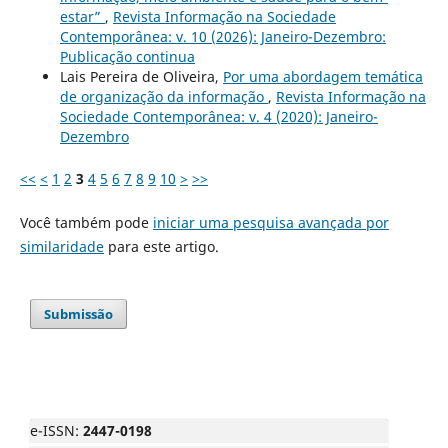
estar”
,
Revista Informação na Sociedade
Contemporânea: v. 10 (2026): Janeiro-Dezembro:
Publicação continua
Lais Pereira de Oliveira,
Por uma abordagem temática
de organização da informação
,
Revista Informação na
Sociedade Contemporânea: v. 4 (2020): Janeiro-
Dezembro
<<
<
1
2
3
4
5
6
7
8
9
10
>
>>
Você também pode
iniciar uma pesquisa avançada por
similaridade
para este artigo.
Submissão
e-ISSN:
2447-0198