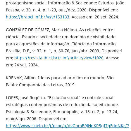
protagonismo social. Informação & Sociedade: Estudos, João
Pessoa, v. 30, n. 4, p. 1-23, out./dez. 2020. Disponível em:
https://brapci.inf.br/#/v/153133
. Acesso em: 26 set. 2024.
GONZÁLEZ DE GÓMEZ, Maria Nélida. As relações entre
ciência, Estado e sociedade: um domínio de visibilidade
para as questões de informação. Ciência da Informação,
Brasília, D.F., v. 32, n. 1, p. 60-76, jan./abr. 2003. Disponível
em:
https://revista.ibict.br/ciinf/article/view/1020
. Acesso
em: 24 set. 2024.
KRENAK, Ailton. Ideias para adiar o fim do mundo. São
Paulo: Companhia das Letras, 2019.
LOPES, José Rogério. “Exclusão social” e controle social:
estratégias contemporâneas de redução da sujeiticidade.
Psicologia & Sociedade, Florianópolis, v. 18, n. 2, p. 13 24,
maio/ago. 2006. Disponível em:
https://www.scielo.br/j/psoc/a/dvGnmB9JHnKR5gf7gFddNKr/?