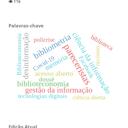
116
Palavras-chave
ciência da informação
bibliometria
desinformação
biblioteca
Biblioteconomia
policrise
pareceristas
racismo
memória
Covid-19
Facebook
acesso aberto
dossiê
biblioteconomia
gestão da informação
tecnologias digitais
ciência aberta
Edição Atual