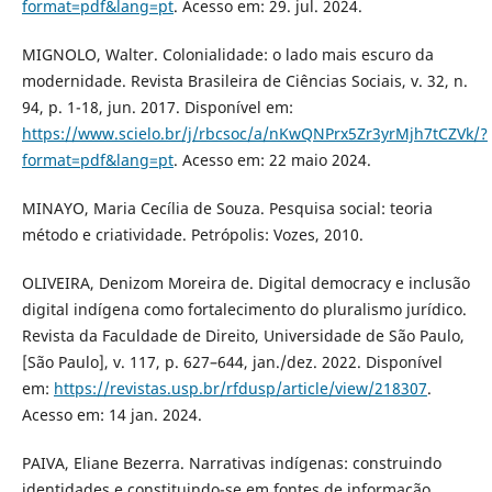
format=pdf&lang=pt
. Acesso em: 29. jul. 2024.
MIGNOLO, Walter. Colonialidade: o lado mais escuro da
modernidade. Revista Brasileira de Ciências Sociais, v. 32, n.
94, p. 1-18, jun. 2017. Disponível em:
https://www.scielo.br/j/rbcsoc/a/nKwQNPrx5Zr3yrMjh7tCZVk/?
format=pdf&lang=pt
. Acesso em: 22 maio 2024.
MINAYO, Maria Cecília de Souza. Pesquisa social: teoria
método e criatividade. Petrópolis: Vozes, 2010.
OLIVEIRA, Denizom Moreira de. Digital democracy e inclusão
digital indígena como fortalecimento do pluralismo jurídico.
Revista da Faculdade de Direito, Universidade de São Paulo,
[São Paulo], v. 117, p. 627–644, jan./dez. 2022. Disponível
em:
https://revistas.usp.br/rfdusp/article/view/218307
.
Acesso em: 14 jan. 2024.
PAIVA, Eliane Bezerra. Narrativas indígenas: construindo
identidades e constituindo-se em fontes de informação.