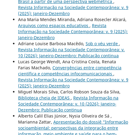
Brasil a partir de uma perspectiva webmétrica
,
Revista Informação na Sociedade Contemporânea: v. 9
(2025): Janeiro-Dezembro
Ana Maria Mendes Miranda, Adriana Rosecler Alcará,
Arquivos como espaços educativos
,
Revista
Informação na Sociedade Contemporânea: v. 9 (2025):
Janeiro-Dezembro
Adriane Louise Barbosa Macêdo,
Sob o véu verde
,
Revista Informação na Sociedade Contemporânea: v.
10 (2026): Janeiro-Dezembro: Publicação continua
Lucas George Wendt, Ana Cristina Costa, Renata
Farias Machado,
Convergências entre competência
científica e competências infocomunicacionais
,
Revista Informação na Sociedade Contemporânea: v. 9
(2025): Janeiro-Dezembro
Miguel Morais Silva, Carlos Robson Souza da Silva,
Biblioteca cheia de IDEAS
,
Revista Informação na
Sociedade Contemporânea: v. 10 (2026): Janeiro-
Dezembro: Publicação continua
Alberto Calil Elias Júnior, Nysia Oliveira de Sá ,
Marianna Zattar,
Apresentação do dossiê “Informação
socioambiental: perspectivas da integração entre
informação, meio ambiente e saúde para o bem-