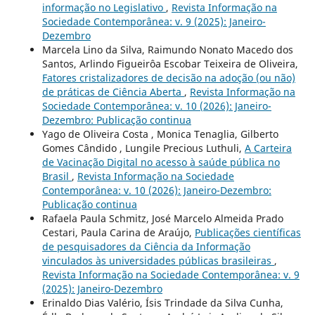
informação no Legislativo
,
Revista Informação na
Sociedade Contemporânea: v. 9 (2025): Janeiro-
Dezembro
Marcela Lino da Silva, Raimundo Nonato Macedo dos
Santos, Arlindo Figueirôa Escobar Teixeira de Oliveira,
Fatores cristalizadores de decisão na adoção (ou não)
de práticas de Ciência Aberta
,
Revista Informação na
Sociedade Contemporânea: v. 10 (2026): Janeiro-
Dezembro: Publicação continua
Yago de Oliveira Costa , Monica Tenaglia, Gilberto
Gomes Cândido , Lungile Precious Luthuli,
A Carteira
de Vacinação Digital no acesso à saúde pública no
Brasil
,
Revista Informação na Sociedade
Contemporânea: v. 10 (2026): Janeiro-Dezembro:
Publicação continua
Rafaela Paula Schmitz, José Marcelo Almeida Prado
Cestari, Paula Carina de Araújo,
Publicações científicas
de pesquisadores da Ciência da Informação
vinculados às universidades públicas brasileiras
,
Revista Informação na Sociedade Contemporânea: v. 9
(2025): Janeiro-Dezembro
Erinaldo Dias Valério, Ísis Trindade da Silva Cunha,