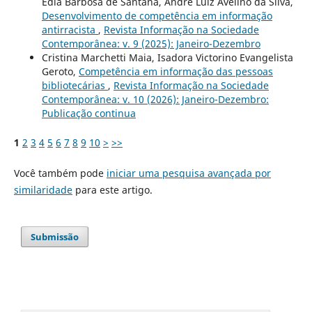
Édla Barbosa de Santana, André Luiz Avelino da Silva,
Desenvolvimento de competência em informação
antirracista
,
Revista Informação na Sociedade
Contemporânea: v. 9 (2025): Janeiro-Dezembro
Cristina Marchetti Maia, Isadora Victorino Evangelista
Geroto,
Competência em informação das pessoas
bibliotecárias
,
Revista Informação na Sociedade
Contemporânea: v. 10 (2026): Janeiro-Dezembro:
Publicação continua
1
2
3
4
5
6
7
8
9
10
>
>>
Você também pode
iniciar uma pesquisa avançada por
similaridade
para este artigo.
Submissão