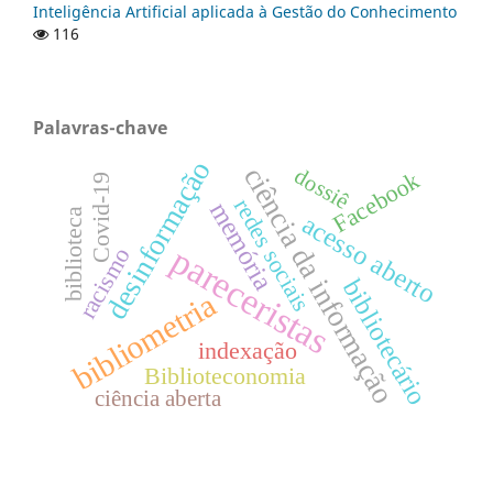
Inteligência Artificial aplicada à Gestão do Conhecimento
116
Palavras-chave
desinformação
ciência da informação
dossiê
Facebook
Covid-19
redes sociais
memória
biblioteca
acesso aberto
pareceristas
racismo
bibliotecário
bibliometria
indexação
Biblioteconomia
ciência aberta