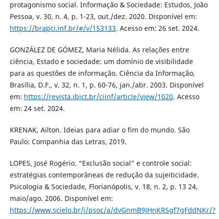
protagonismo social. Informação & Sociedade: Estudos, João
Pessoa, v. 30, n. 4, p. 1-23, out./dez. 2020. Disponível em:
https://brapci.inf.br/#/v/153133
. Acesso em: 26 set. 2024.
GONZÁLEZ DE GÓMEZ, Maria Nélida. As relações entre
ciência, Estado e sociedade: um domínio de visibilidade
para as questões de informação. Ciência da Informação,
Brasília, D.F., v. 32, n. 1, p. 60-76, jan./abr. 2003. Disponível
em:
https://revista.ibict.br/ciinf/article/view/1020
. Acesso
em: 24 set. 2024.
KRENAK, Ailton. Ideias para adiar o fim do mundo. São
Paulo: Companhia das Letras, 2019.
LOPES, José Rogério. “Exclusão social” e controle social:
estratégias contemporâneas de redução da sujeiticidade.
Psicologia & Sociedade, Florianópolis, v. 18, n. 2, p. 13 24,
maio/ago. 2006. Disponível em:
https://www.scielo.br/j/psoc/a/dvGnmB9JHnKR5gf7gFddNKr/?