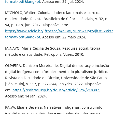
format=pdf&lang=pt
. Acesso em: 29. jul. 2024.
MIGNOLO, Walter. Colonialidade: o lado mais escuro da
modernidade. Revista Brasileira de Ciências Sociais, v. 32, n.
94, p. 1-18, jun. 2017. Disponível em:
https://www.scielo.br/j/rbcsoc/a/nKwQNPrx5Zr3yrMjh7tCZVk/?
format=pdf&lang=pt
. Acesso em: 22 maio 2024.
MINAYO, Maria Cecília de Souza. Pesquisa social: teoria
método e criatividade. Petrópolis: Vozes, 2010.
OLIVEIRA, Denizom Moreira de. Digital democracy e inclusão
digital indígena como fortalecimento do pluralismo jurídico.
Revista da Faculdade de Direito, Universidade de São Paulo,
[São Paulo], v. 117, p. 627–644, jan./dez. 2022. Disponível
em:
https://revistas.usp.br/rfdusp/article/view/218307
.
Acesso em: 14 jan. 2024.
PAIVA, Eliane Bezerra. Narrativas indígenas: construindo
identidades e constituindo-se em fontes de informação.