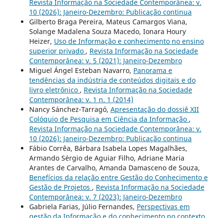
Revista Informação na Sociedade Contemporânea: v.
10 (2026): Janeiro-Dezembro: Publicação continua
Gilberto Braga Pereira, Mateus Camargos Viana,
Solange Madalena Souza Macedo, Ionara Houry
Heizer,
Uso de Informação e conhecimento no ensino
superior privado
,
Revista Informação na Sociedade
Contemporânea: v. 5 (2021): Janeiro-Dezembro
Miguel Ángel Esteban Navarro,
Panorama e
tendências da indústria de conteúdos digitais e do
livro eletrônico
,
Revista Informação na Sociedade
Contemporânea: v. 1 n. 1 (2014)
Nancy Sánchez-Tarragó,
Apresentação do dossiê XII
Colóquio de Pesquisa em Ciência da Informação
,
Revista Informação na Sociedade Contemporânea: v.
10 (2026): Janeiro-Dezembro: Publicação continua
Fábio Corrêa, Bárbara Isabela Lopes Magalhães,
Armando Sérgio de Aguiar Filho, Adriane Maria
Arantes de Carvalho, Amanda Damasceno de Souza,
Benefícios da relação entre Gestão do Conhecimento e
Gestão de Projetos
,
Revista Informação na Sociedade
Contemporânea: v. 7 (2023): Janeiro-Dezembro
Gabriela Farias, Júlio Fernandes,
Perspectivas em
gestão da Informação e do conhecimento no contexto