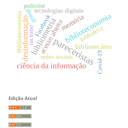
policrise
tecnologias digitais
dossiê
Biblioteconomia
biblioteconomia
memória
Facebook
desinformação
bibliometria
acesso aberto
biblioteca
racismo
pareceristas
bibliotecário
Covid-19
redes sociais
ciência da informação
Edição Atual