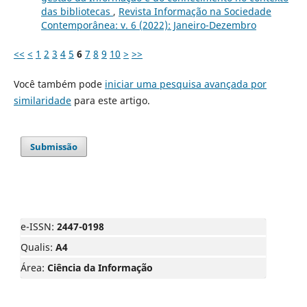
das bibliotecas
,
Revista Informação na Sociedade
Contemporânea: v. 6 (2022): Janeiro-Dezembro
<<
<
1
2
3
4
5
6
7
8
9
10
>
>>
Você também pode
iniciar uma pesquisa avançada por
similaridade
para este artigo.
Submissão
e-ISSN:
2447-0198
Qualis:
A4
Área:
Ciência da Informação