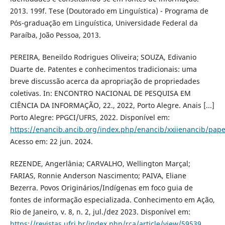
2013. 199f. Tese (Doutorado em Linguística) - Programa de
Pós-graduação em Linguística, Universidade Federal da
Paraíba, João Pessoa, 2013.
PEREIRA, Beneildo Rodrigues Oliveira; SOUZA, Edivanio
Duarte de. Patentes e conhecimentos tradicionais: uma
breve discussão acerca da apropriação de propriedades
coletivas. In: ENCONTRO NACIONAL DE PESQUISA EM
CIÊNCIA DA INFORMAÇÃO, 22., 2022, Porto Alegre. Anais [...]
Porto Alegre: PPGCI/UFRS, 2022. Disponível em:
https://enancib.ancib.org/index.php/enancib/xxiienancib/pap
Acesso em: 22 jun. 2024.
REZENDE, Angerlânia; CARVALHO, Wellington Marçal;
FARIAS, Ronnie Anderson Nascimento; PAIVA, Eliane
Bezerra. Povos Originários/Indígenas em foco guia de
fontes de informação especializada. Conhecimento em Ação,
Rio de Janeiro, v. 8, n. 2, jul./dez 2023. Disponível em:
https://revistas.ufrj.br/index.php/rca/article/view/59539
.