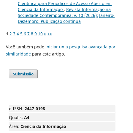
Científica para Periódicos de Acesso Aberto em
Ciência da Informação
,
Revista Informação na
Sociedade Contemporânea: v. 10 (2026): Janeiro-
Dezembro: Publicação continua
1
2
3
4
5
6
7
8
9
10
>
>>
Você também pode
iniciar uma pesquisa avançada por
similaridade
para este artigo.
Submissão
e-ISSN:
2447-0198
Qualis:
A4
Área:
Ciência da Informação