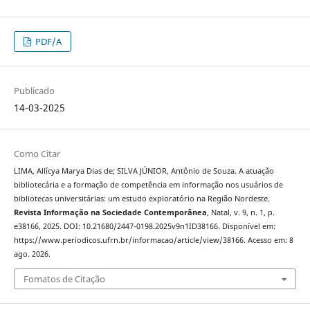
PDF/A
Publicado
14-03-2025
Como Citar
LIMA, Allícya Marya Dias de; SILVA JÚNIOR, Antônio de Souza. A atuação
bibliotecária e a formação de competência em informação nos usuários de
bibliotecas universitárias: um estudo exploratório na Região Nordeste.
Revista Informação na Sociedade Contemporânea
, Natal, v. 9, n. 1, p.
e38166, 2025. DOI: 10.21680/2447-0198.2025v9n1ID38166. Disponível em:
https://www.periodicos.ufrn.br/informacao/article/view/38166. Acesso em: 8
ago. 2026.
Fomatos de Citação