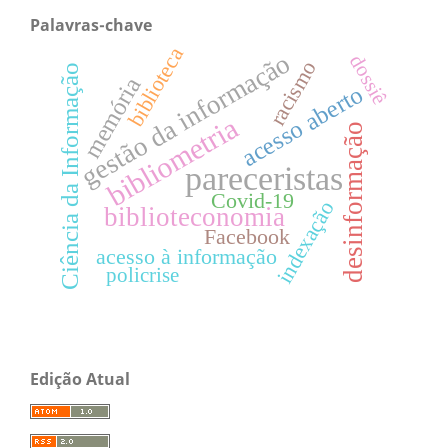
Palavras-chave
biblioteca
gestão da informação
dossiê
racismo
Ciência da Informação
memória
acesso aberto
bibliometria
desinformação
pareceristas
Covid-19
indexação
biblioteconomia
Facebook
acesso à informação
policrise
Edição Atual