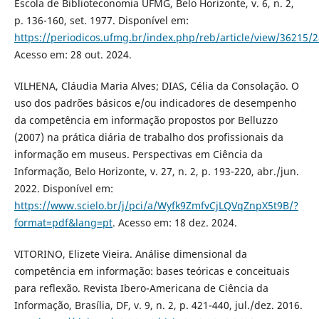
Escola de Biblioteconomia UFMG, Belo Horizonte, v. 6, n. 2,
p. 136-160, set. 1977. Disponível em:
https://periodicos.ufmg.br/index.php/reb/article/view/36215/
Acesso em: 28 out. 2024.
VILHENA, Cláudia Maria Alves; DIAS, Célia da Consolação. O
uso dos padrões básicos e/ou indicadores de desempenho
da competência em informação propostos por Belluzzo
(2007) na prática diária de trabalho dos profissionais da
informação em museus. Perspectivas em Ciência da
Informação, Belo Horizonte, v. 27, n. 2, p. 193-220, abr./jun.
2022. Disponível em:
https://www.scielo.br/j/pci/a/Wyfk9ZmfvCjLQVqZnpX5t9B/?
format=pdf&lang=pt
. Acesso em: 18 dez. 2024.
VITORINO, Elizete Vieira. Análise dimensional da
competência em informação: bases teóricas e conceituais
para reflexão. Revista Ibero-Americana de Ciência da
Informação, Brasília, DF, v. 9, n. 2, p. 421-440, jul./dez. 2016.