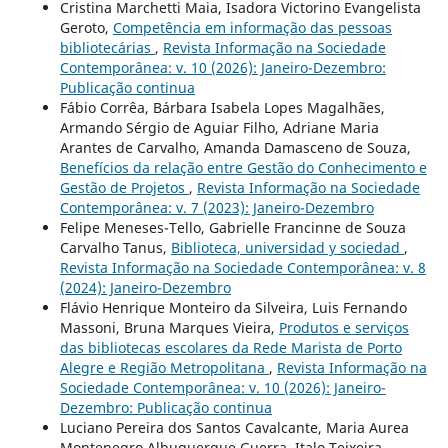
Cristina Marchetti Maia, Isadora Victorino Evangelista
Geroto,
Competência em informação das pessoas
bibliotecárias
,
Revista Informação na Sociedade
Contemporânea: v. 10 (2026): Janeiro-Dezembro:
Publicação continua
Fábio Corrêa, Bárbara Isabela Lopes Magalhães,
Armando Sérgio de Aguiar Filho, Adriane Maria
Arantes de Carvalho, Amanda Damasceno de Souza,
Benefícios da relação entre Gestão do Conhecimento e
Gestão de Projetos
,
Revista Informação na Sociedade
Contemporânea: v. 7 (2023): Janeiro-Dezembro
Felipe Meneses-Tello, Gabrielle Francinne de Souza
Carvalho Tanus,
Biblioteca, universidad y sociedad
,
Revista Informação na Sociedade Contemporânea: v. 8
(2024): Janeiro-Dezembro
Flávio Henrique Monteiro da Silveira, Luis Fernando
Massoni, Bruna Marques Vieira,
Produtos e serviços
das bibliotecas escolares da Rede Marista de Porto
Alegre e Região Metropolitana
,
Revista Informação na
Sociedade Contemporânea: v. 10 (2026): Janeiro-
Dezembro: Publicação continua
Luciano Pereira dos Santos Cavalcante, Maria Aurea
Montenegro Albuquerque Guerra, Italo Teixeira