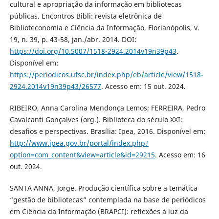
cultural e apropriação da informação em bibliotecas
públicas. Encontros Bibli: revista eletrônica de
Biblioteconomia e Ciência da Informação, Florianópolis, v.
19, n. 39, p. 43-58, jan./abr. 2014. DOI:
https://doi.org/10.5007/1518-2924.2014v19n39p43
.
Disponível em:
https://periodicos.ufsc.br/index.php/eb/article/view/1518-
2924.2014v19n39p43/26577
. Acesso em: 15 out. 2024.
RIBEIRO, Anna Carolina Mendonça Lemos; FERREIRA, Pedro
Cavalcanti Gonçalves (org.). Biblioteca do século XXI:
desafios e perspectivas. Brasília: Ipea, 2016. Disponível em:
http://www.ipea.gov.br/portal/index.php?
option=com_content&view=article&id=29215
. Acesso em: 16
out. 2024.
SANTA ANNA, Jorge. Produção científica sobre a temática
“gestão de bibliotecas” contemplada na base de periódicos
em Ciência da Informação (BRAPCI): reflexões à luz da