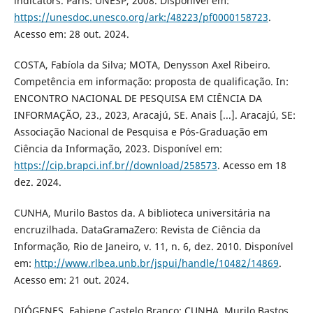
indicators. Paris: UNESP, 2008. Disponível em:
https://unesdoc.unesco.org/ark:/48223/pf0000158723
.
Acesso em: 28 out. 2024.
COSTA, Fabíola da Silva; MOTA, Denysson Axel Ribeiro.
Competência em informação: proposta de qualificação. In:
ENCONTRO NACIONAL DE PESQUISA EM CIÊNCIA DA
INFORMAÇÃO, 23., 2023, Aracajú, SE. Anais [...]. Aracajú, SE:
Associação Nacional de Pesquisa e Pós-Graduação em
Ciência da Informação, 2023. Disponível em:
https://cip.brapci.inf.br//download/258573
. Acesso em 18
dez. 2024.
CUNHA, Murilo Bastos da. A biblioteca universitária na
encruzilhada. DataGramaZero: Revista de Ciência da
Informação, Rio de Janeiro, v. 11, n. 6, dez. 2010. Disponível
em:
http://www.rlbea.unb.br/jspui/handle/10482/14869
.
Acesso em: 21 out. 2024.
DIÓGENES, Fabiene Castelo Branco; CUNHA, Murilo Bastos