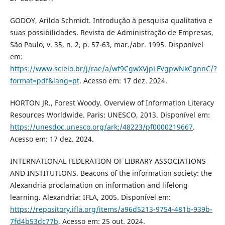
GODOY, Arilda Schmidt. Introdução à pesquisa qualitativa e
suas possibilidades. Revista de Administração de Empresas,
São Paulo, v. 35, n. 2, p. 57-63, mar./abr. 1995. Disponível
em:
https://www.scielo.br/j/rae/a/wf9CgwXVjpLFVgpwNkCgnnC/?
format=pdf&lang=pt
. Acesso em: 17 dez. 2024.
HORTON JR., Forest Woody. Overview of Information Literacy
Resources Worldwide. Paris: UNESCO, 2013. Disponível em:
https://unesdoc.unesco.org/ark:/48223/pf0000219667
.
Acesso em: 17 dez. 2024.
INTERNATIONAL FEDERATION OF LIBRARY ASSOCIATIONS
AND INSTITUTIONS. Beacons of the information society: the
Alexandria proclamation on information and lifelong
learning. Alexandria: IFLA, 2005. Disponível em:
https://repository.ifla.org/items/a96d5213-9754-481b-939b-
7fd4b53dc77b
. Acesso em: 25 out. 2024.