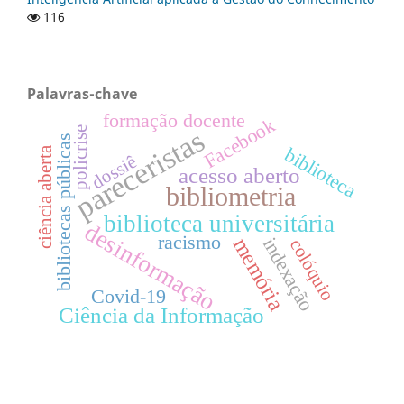
116
Palavras-chave
formação docente
Facebook
pareceristas
policrise
bibliotecas públicas
biblioteca
ciência aberta
dossiê
acesso aberto
bibliometria
biblioteca universitária
desinformação
racismo
memória
indexação
colóquio
Covid-19
Ciência da Informação