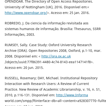
OPENDOAR. The Directory of Open Access Repositories.
University of Nottingham (UK), 2016. Disponível em:<
http://www.opendoar.org/
>. Acesso em: 25 jan. 2016.
ROBREDO, J. Da ciencia da informação revisitada aos
sistemas humanos de informação. Brasília: Thesaurus, SSRR
Informações, 2003.
RUMSEY, Sally. Case Study: Oxford University Research
Archive (ORA). Open Repositories 2008, Oxiford, p.1-10, mar.
2008. Disponível em: <
http://ora.ox.ac.uk
/objects/uuid:77f86391-4480-4c74-8143-eea1147141f8>.
Acesso em: 20 jun. 2015.
RUSSELL, Rosemary; DAY, Michael. Institutional Repository
Interaction with Research Users: A Review of Current
Practice. New Review of Academic Librarianship, v. 16, n. S1,
2010, p.116-131. Disponível em:
http://www.Informa
world.com/smpp/ftinterface~db=all~content=a928307770~fullt