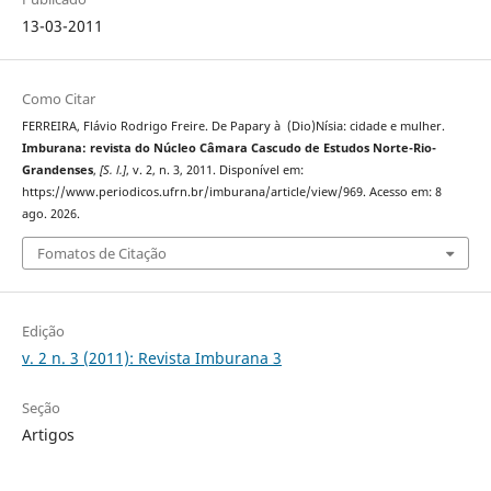
13-03-2011
Como Citar
FERREIRA, Flávio Rodrigo Freire. De Papary à (Dio)Ní­sia: cidade e mulher.
Imburana: revista do Núcleo Câmara Cascudo de Estudos Norte-Rio-
Grandenses
,
[S. l.]
, v. 2, n. 3, 2011. Disponível em:
https://www.periodicos.ufrn.br/imburana/article/view/969. Acesso em: 8
ago. 2026.
Fomatos de Citação
Edição
v. 2 n. 3 (2011): Revista Imburana 3
Seção
Artigos