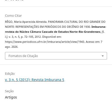
Como Citar
RÊGO, Maria Aparecida Almeida. PANORAMA CULTURAL DO RIO GRANDE DO
NORTE: REPRESENTAÇÕES EM PERIÓDICOS DO DECÊNIO DE 1930.
Imburana:
revista do Núcleo Câmara Cascudo de Estudos Norte-Rio-Grandenses
,
[S.
l.]
, v. 3, n. 5, p. 72–105, 2012. Disponível em:
https://www.periodicos.ufrn.br/imburana/article/view/1943. Acesso em: 7
ago. 2026.
Fomatos de Citação
Edição
v. 3 n. 5 (2012): Revista Imburana 5
Seção
Artigos