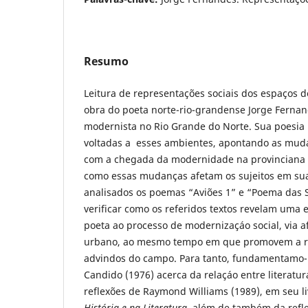
Resumo
Leitura de representações sociais dos espaços 
obra do poeta norte-rio-grandense Jorge Fernand
modernista no Rio Grande do Norte. Sua poesia
voltadas a esses ambientes, apontando as muda
com a chegada da modernidade na provinciana 
como essas mudanças afetam os sujeitos em sua
analisados os poemas “Aviões 1” e “Poema das S
verificar como os referidos textos revelam uma 
poeta ao processo de modernizaçáo social, via 
urbano, ao mesmo tempo em que promovem a re
advindos do campo. Para tanto, fundamentamo-
Candido (1976) acerca da relaçáo entre literatur
reflexões de Raymond Williams (1989), em seu l
História e na Literatura,
além de também da refle