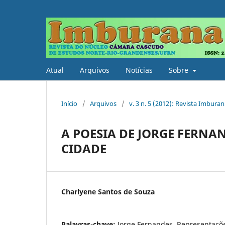
Atual
Arquivos
Notícias
Sobre
Início
/
Arquivos
/
v. 3 n. 5 (2012): Revista Imburan
A POESIA DE JORGE FERNA
CIDADE
Charlyene Santos de Souza
Palavras-chave:
Jorge Fernandes. Representaçõ