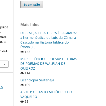
Submissão
Mais lidos
 JORGE
DESCALÇA-TE, A TERRA É SAGRADA:
A
a hermenêutica de Luís da Câmara
âmara
Cascudo na História bíblica do
es
,
[S.
Êxodo 3:5.
152
article
MAR, SILÊNCIO E POESIA: LEITURAS
DE POEMAS DE WALFLAN DE
QUEIROZ
114
Licantropia Sertaneja
109
 5
ABOIO: O CANTO MELÓDICO DO
VAQUEIRO
95