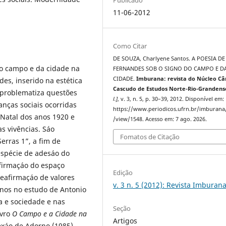
11-06-2012
Como Citar
DE SOUZA, Charlyene Santos. A POESIA DE
do campo e da cidade na
FERNANDES SOB O SIGNO DO CAMPO E D
CIDADE.
Imburana: revista do Núcleo C
es, inserido na estética
Cascudo de Estudos Norte-Rio-Grandens
 problematiza questões
l.]
, v. 3, n. 5, p. 30–39, 2012. Disponível em:
nças sociais ocorridas
https://www.periodicos.ufrn.br/imburana/
Natal dos anos 1920 e
/view/1548. Acesso em: 7 ago. 2026.
s vivências. Sáo
Fomatos de Citação
erras 1”, a fim de
espécie de adesáo do
afirmaçáo do espaço
Edição
afirmaçáo de valores
v. 3 n. 5 (2012): Revista Imburana
nos no estudo de Antonio
a e sociedade e nas
Seção
ivro
O Campo e a Cidade na
Artigos
xáo de Adorno (1985)