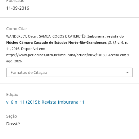
Publicado
11-09-2016
Como Citar
WANDERLEY, Oscar. SAMBA, COCOS E CATERETÊS.
Imburana: revista do
Núcleo Câmara Cascudo de Estudos Norte-Rio-Grandenses
,
[S. l.]
, v. 6, n.
11, 2016. Disponível em:
https://www.periodicos.ufrn.br/imburana/article/view/10150. Acesso em: 9
ago. 2026.
Fomatos de Citação
Edição
v. 6 n. 11 (2015): Revista Imburana 11
Seção
Dossiê