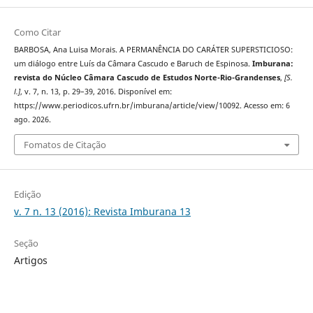
Como Citar
BARBOSA, Ana Luisa Morais. A PERMANÊNCIA DO CARÁTER SUPERSTICIOSO:
um diálogo entre Luís da Câmara Cascudo e Baruch de Espinosa.
Imburana:
revista do Núcleo Câmara Cascudo de Estudos Norte-Rio-Grandenses
,
[S.
l.]
, v. 7, n. 13, p. 29–39, 2016. Disponível em:
https://www.periodicos.ufrn.br/imburana/article/view/10092. Acesso em: 6
ago. 2026.
Fomatos de Citação
Edição
v. 7 n. 13 (2016): Revista Imburana 13
Seção
Artigos