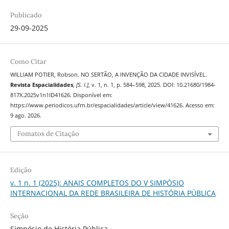
Publicado
29-09-2025
Como Citar
WILLIAM POTIER, Robson. NO SERTÃO, A INVENÇÃO DA CIDADE INVISÍVEL.
Revista Espacialidades
,
[S. l.]
, v. 1, n. 1, p. 584–598, 2025. DOI: 10.21680/1984-
817X.2025v1n1ID41626. Disponível em:
https://www.periodicos.ufrn.br/espacialidades/article/view/41626. Acesso em:
9 ago. 2026.
Fomatos de Citação
Edição
v. 1 n. 1 (2025): ANAIS COMPLETOS DO V SIMPÓSIO
INTERNACIONAL DA REDE BRASILEIRA DE HISTÓRIA PÚBLICA
Seção
Simpósio de História Pública