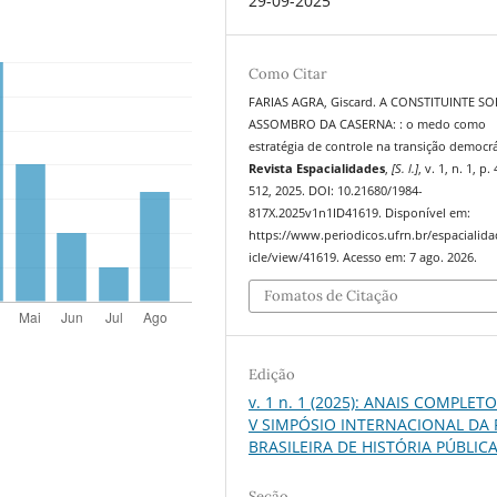
29-09-2025
Como Citar
FARIAS AGRA, Giscard. A CONSTITUINTE SO
ASSOMBRO DA CASERNA: : o medo como
estratégia de controle na transição democrá
Revista Espacialidades
,
[S. l.]
, v. 1, n. 1, p.
512, 2025. DOI: 10.21680/1984-
817X.2025v1n1ID41619. Disponível em:
https://www.periodicos.ufrn.br/espacialida
icle/view/41619. Acesso em: 7 ago. 2026.
Fomatos de Citação
Edição
v. 1 n. 1 (2025): ANAIS COMPLET
V SIMPÓSIO INTERNACIONAL DA
BRASILEIRA DE HISTÓRIA PÚBLIC
Seção