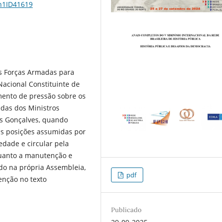
1n1ID41619
as Forças Armadas para
Nacional Constituinte de
ento de pressão sobre os
ndas dos Ministros
es Gonçalves, quando
s posições assumidas por
edade e circular pela
uanto a manutenção e
do na própria Assembleia,
pdf
nção no texto
Publicado