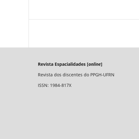
Revista Espacialidades [
online
]
Revista dos discentes do PPGH-UFRN
ISSN: 1984-817X