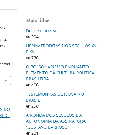
Mais lidos
B O
Do ideal ao real
904
tica.
HERMAFRODITAS NOS SÉCULOS XVI
 496–
E XVII
736
des/art
O BOLSONARISMO ENQUANTO
ELEMENTO DA CULTURA POLÍTICA
BRASILEIRA
406
TESTEMUNHAS DE JEOVÁ NO
BRASIL
298
OS DO
A RONDA DOS SÉCULOS E A
 REDE
AUTONOMIA DA ASSINATURA
A
“GUSTAVO BARROSO”
231