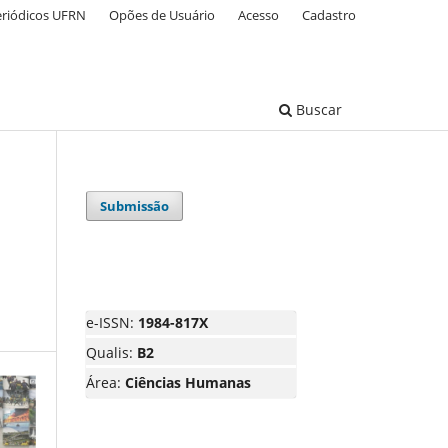
eriódicos UFRN
Opões de Usuário
Acesso
Cadastro
Buscar
Submissão
e-ISSN:
1984-817X
Qualis:
B2
Área:
Ciências Humanas