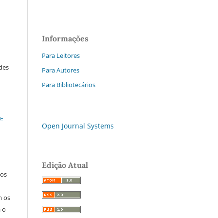
Informações
Para Leitores
ades
Para Autores
Para Bibliotecários
a
-
Open Journal Systems
Edição Atual
los
m os
a o