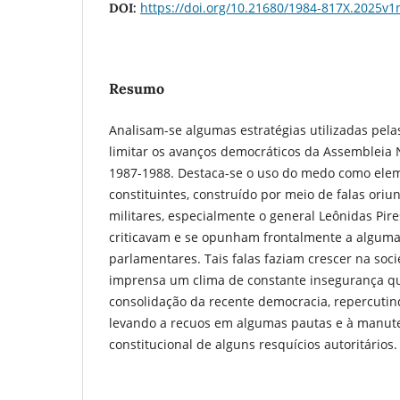
https://doi.org/10.21680/1984-817X.2025v
DOI:
Resumo
Analisam-se algumas estratégias utilizadas pel
limitar os avanços democráticos da Assembleia 
1987-1988. Destaca-se o uso do medo como elem
constituintes, construído por meio de falas oriu
militares, especialmente o general Leônidas Pir
criticavam e se opunham frontalmente a alguma
parlamentares. Tais falas faziam crescer na soci
imprensa um clima de constante insegurança q
consolidação da recente democracia, repercutin
levando a recuos em algumas pautas e à manute
constitucional de alguns resquícios autoritários.