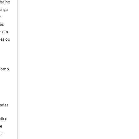
abalho
cença
e
res
ne em
res ou
 como
tadas.
dico
ve
l-