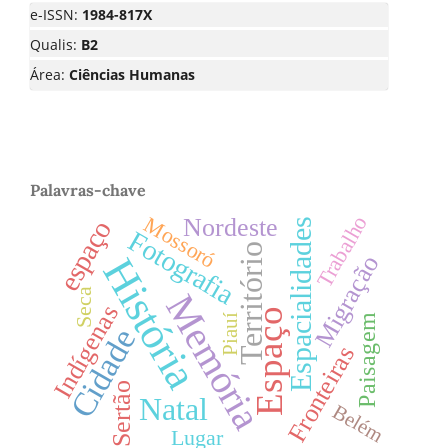
e-ISSN:
1984-817X
Qualis:
B2
Área:
Ciências Humanas
Palavras-chave
Trabalho
Mossoró
Nordeste
espaço
Espacialidades
Fotografia
Território
Migração
História
Seca
Memória
Indígenas
Espaço
Paisagem
Piauí
Cidade
Fronteiras
Sertão
Natal
Belém
Lugar