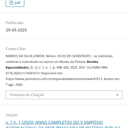
pdf
Publicado
29-09-2025
Como Citar
BARROS DA SILVA JUNIOR, Nelson. ECOS DE CATÁSTROFE: : as memórias
coletivas e individuais no acervo do Museu da Pessoa.
Revista
Espacialidades
,
[S. l.]
, v. 1, n. 1, p. 408–420, 2025. DOI: 10.21680/1984-
817X.2025v1n1ID41613. Disponível em:
https://www.periodicos.ufrn.br/espacialidades/article/view/41613. Acesso em:
7 ago. 2026.
Fomatos de Citação
Edição
v. 1 n. 1 (2025): ANAIS COMPLETOS DO V SIMPÓSIO
INTERNACIONAL DA REDE BRASILEIRA DE HISTÓRIA PÚBLICA