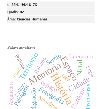
e-ISSN:
1984-817X
Qualis:
B2
Área:
Ciências Humanas
Palavras-chave
Território
Sertão
Política
Literatura
Espaço
Trabalho
Natal
Memória
Lugar
Piauí
História
Seca
Cidade
espaço
Cultura
Arquitetura
Paisagem
Fronteiras
Fotografia
Nordeste
Migração
Amazônia