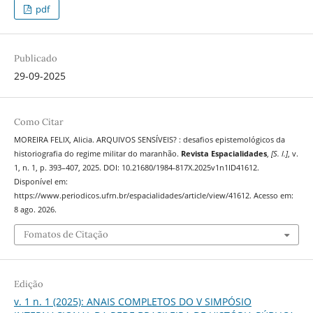
pdf
Publicado
29-09-2025
Como Citar
MOREIRA FELIX, Alicia. ARQUIVOS SENSÍVEIS? : desafios epistemológicos da
historiografia do regime militar do maranhão.
Revista Espacialidades
,
[S. l.]
, v.
1, n. 1, p. 393–407, 2025. DOI: 10.21680/1984-817X.2025v1n1ID41612.
Disponível em:
https://www.periodicos.ufrn.br/espacialidades/article/view/41612. Acesso em:
8 ago. 2026.
Fomatos de Citação
Edição
v. 1 n. 1 (2025): ANAIS COMPLETOS DO V SIMPÓSIO