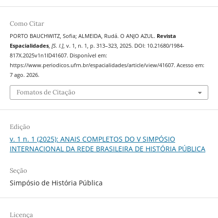
Como Citar
PORTO BAUCHWITZ, Sofia; ALMEIDA, Rudá. O ANJO AZUL.
Revista
Espacialidades
,
[S. l.]
, v. 1, n. 1, p. 313–323, 2025. DOI: 10.21680/1984-
817X.2025v1n1ID41607. Disponível em:
https://www.periodicos.ufrn.br/espacialidades/article/view/41607. Acesso em:
7 ago. 2026.
Fomatos de Citação
Edição
v. 1 n. 1 (2025): ANAIS COMPLETOS DO V SIMPÓSIO
INTERNACIONAL DA REDE BRASILEIRA DE HISTÓRIA PÚBLICA
Seção
Simpósio de História Pública
Licença