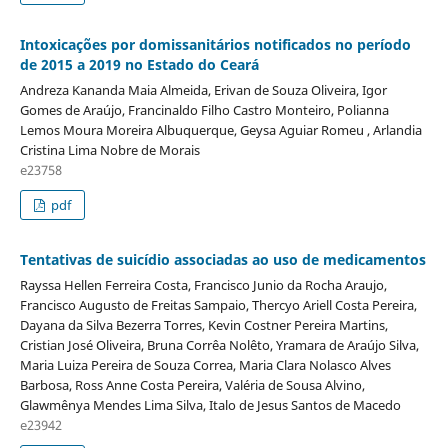
Intoxicações por domissanitários notificados no período
de 2015 a 2019 no Estado do Ceará
Andreza Kananda Maia Almeida, Erivan de Souza Oliveira, Igor
Gomes de Araújo, Francinaldo Filho Castro Monteiro, Polianna
Lemos Moura Moreira Albuquerque, Geysa Aguiar Romeu , Arlandia
Cristina Lima Nobre de Morais
e23758
pdf
Tentativas de suicídio associadas ao uso de medicamentos
Rayssa Hellen Ferreira Costa, Francisco Junio da Rocha Araujo,
Francisco Augusto de Freitas Sampaio, Thercyo Ariell Costa Pereira,
Dayana da Silva Bezerra Torres, Kevin Costner Pereira Martins,
Cristian José Oliveira, Bruna Corrêa Nolêto, Yramara de Araújo Silva,
Maria Luiza Pereira de Souza Correa, Maria Clara Nolasco Alves
Barbosa, Ross Anne Costa Pereira, Valéria de Sousa Alvino,
Glawmênya Mendes Lima Silva, Italo de Jesus Santos de Macedo
e23942