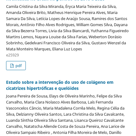
Camila Cristina da Silva Miranda, Éryca Maria Teixeira da Silva,
Amanda Oliveira Brito, Matheus Henrique Pereira Alves, Maria
Samara Da Silva, Letícia Lopes de Araújo Sousa, Ramires dos Santos
Morais, Antônio Filho Alves Rodrigues, William Gomes Silva, Dayana
da Silva Bezerra Torres, Livia da Silva Biancardi, Yuthanna Figueiredo
Martins Lemos, Nayara Louise da Silva Farias, Weberton Dorásio
Sobrinho, Gedelvani Francisco Oliveira da Silva, Gustavo Wenzel da
Mata Monteiro Marques, Eliana Luz Lopes
e25929
pdf
Estudo sobre a intervenção do uso de colágeno em
cicatrizes hipertróficas e quelóides
Joana Pereira de Sousa, Elays de Oliveira Marinho, Felipe da Silva
Carvalho, Maria Clara Nolasco Alves Barbosa, Laís Fernanda
Vasconcelos Câncio, Maria Madalena Corrêa Melo, Regina Célia da
Silva, Delzianny Oliveira Santos, Lara Christina da Silva Cavalcante,
Luanda Sínthia Oliveira Silva Santana, Lisanca Queiroz Cavalcante
Carvalho, Natatscha Allende Costa de Souza Pereira, Ana Larice de
Oliveira Sampaio Ribeiro , Antonia Filha Moreira de Melo, Danillo