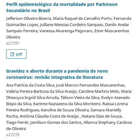
Perfil epidemiológico da mortalidade por Parkinson
Secundário no Brasil
Jefferson Oliveira Bizerra, Maria Raquel de Carvalho Porto, Fernanda
Guimarães Lopes, Julliane Messias Cordeiro Sampaio, Danilo Avelar
Sampaio Ferreira, Vanessa Alvarenga Pegoraro, Ester Mascarenhas
Oliveira
e27297
pdf
Gravidez e aborto durante a pandemia do novo
coronavírus: revisão integrativa de literatura
Ana Patrícia da Costa Silva, José Marcos Fernandes Mascarenhas,
Valéria Pereira Barbosa da Silva Araújo, Caroline Martins Melo, Maria
Dhescyca Ingrid Silva Arruda, Tálison Vieira da Silva, Evelyn Azevedo
Bispo da Silva, Karinne Naziazena da Silva Monteiro, Raissa Lorena
Pereira Rodrigues, Karoline de Souza Oliveira, Samara Atanielly
Rocha, Antônia Cláudia Costa de Araújo , Natane Dias de Souza,
Tiago Ferrér, Jamilson Gomes dos Santos, Allanna Stephany Cardoso
de Oliveira
e27270