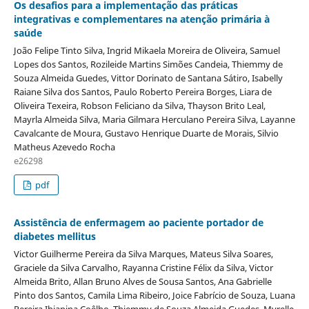
Os desafios para a implementação das práticas
integrativas e complementares na atenção primária à
saúde
João Felipe Tinto Silva, Ingrid Mikaela Moreira de Oliveira, Samuel
Lopes dos Santos, Rozileide Martins Simões Candeia, Thiemmy de
Souza Almeida Guedes, Vittor Dorinato de Santana Sátiro, Isabelly
Raiane Silva dos Santos, Paulo Roberto Pereira Borges, Liara de
Oliveira Texeira, Robson Feliciano da Silva, Thayson Brito Leal,
Mayrla Almeida Silva, Maria Gilmara Herculano Pereira Silva, Layanne
Cavalcante de Moura, Gustavo Henrique Duarte de Morais, Silvio
Matheus Azevedo Rocha
e26298
pdf
Assistência de enfermagem ao paciente portador de
diabetes mellitus
Victor Guilherme Pereira da Silva Marques, Mateus Silva Soares,
Graciele da Silva Carvalho, Rayanna Cristine Félix da Silva, Victor
Almeida Brito, Allan Bruno Alves de Sousa Santos, Ana Gabrielle
Pinto dos Santos, Camila Lima Ribeiro, Joice Fabrício de Souza, Luana
Pereira Ibiapina Coêlho, Thiemmy de Souza Almeida Guedes, Myrelle