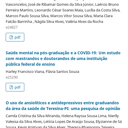
Vasconcelos, José de Ribamar Gomes da Silva Júnior, Laércio Bruno
Ferreira Martins, Leonardo César Soares Maia, Lucília da Costa Silva,
Marcos Paulo Sousa Silva, Marcos Vitor Sousa Silva, Maria Clara
Falcão Barrinha , Nágila Silva Alves, Valéria Alves da Rocha
e24827
pdf
Saúde mental na pós-graduação e a COVID-19: Um estudo
com mestrandos e doutorandos de uma instituição
pública federal de ensino
Harley Francisco Viana, Flávia Santos Souza
e25290
pdf
O uso de ansiolíticos e antidepressivos entre graduandos
da área da saúde de Teresina-PI: uma pesquisa de opinião
Camila Cristina da Silva Miranda, Helena Rayssa Sousa Lima, Nierlly
Valessa da Silva Alves, Letícia Lopes De Araújo Sousa, Elyzianne de Sá
Sousa, Kevin Kristyan da Silva Alves, Thereza Rhamonny Teixeira