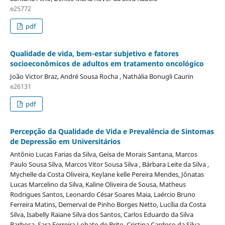
e25772
pdf
Qualidade de vida, bem-estar subjetivo e fatores
socioeconômicos de adultos em tratamento oncológico
João Victor Braz, André Sousa Rocha , Nathália Bonugli Caurin
e26131
pdf
Percepção da Qualidade de Vida e Prevalência de Sintomas
de Depressão em Universitários
Antônio Lucas Farias da Silva, Geísa de Morais Santana, Marcos
Paulo Sousa Silva, Marcos Vitor Sousa Silva , Bárbara Leite da Silva ,
Mychelle da Costa Oliveira, Keylane kelle Pereira Mendes, Jônatas
Lucas Marcelino da Silva, Kaline Oliveira de Sousa, Matheus
Rodrigues Santos, Leonardo César Soares Maia, Laércio Bruno
Ferreira Matins, Demerval de Pinho Borges Netto, Lucília da Costa
Silva, Isabelly Raiane Silva dos Santos, Carlos Eduardo da Silva
Barbosa, Sara Ferreira Lobato de Brito, Cristina Cardoso da Silva