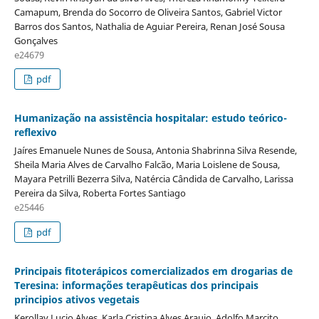
Camapum, Brenda do Socorro de Oliveira Santos, Gabriel Victor
Barros dos Santos, Nathalia de Aguiar Pereira, Renan José Sousa
Gonçalves
e24679
pdf
Humanização na assistência hospitalar: estudo teórico-
reflexivo
Jaíres Emanuele Nunes de Sousa, Antonia Shabrinna Silva Resende,
Sheila Maria Alves de Carvalho Falcão, Maria Loislene de Sousa,
Mayara Petrilli Bezerra Silva, Natércia Cândida de Carvalho, Larissa
Pereira da Silva, Roberta Fortes Santiago
e25446
pdf
Principais fitoterápicos comercializados em drogarias de
Teresina: informações terapêuticas dos principais
principios ativos vegetais
Kerollay Lucio Alves, Karla Cristina Alves Araujo, Adolfo Marcito