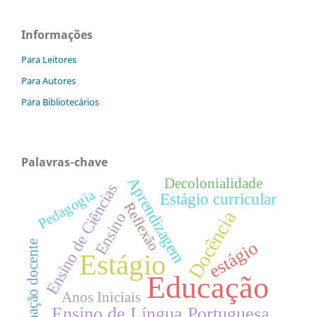
Informações
Para Leitores
Para Autores
Para Bibliotecários
Palavras-chave
Aprendizagem
Decolonialidade
Ensino de Ciências
Pedagogia
Estágio curricular
Reflexão
Docência
Ensino
estágio
formação docente
Estágio
Educação
Anos Iniciais
Ensino de Língua Portuguesa