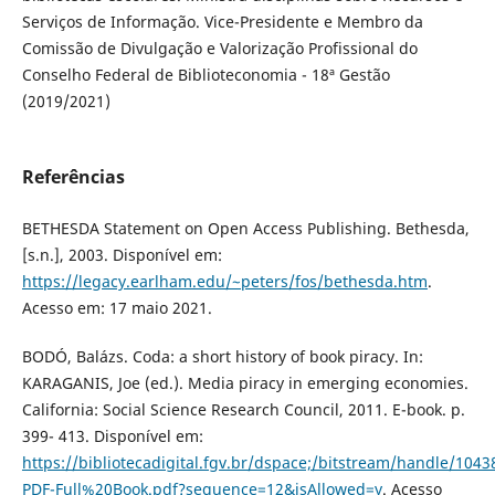
Serviços de Informação. Vice-Presidente e Membro da
Comissão de Divulgação e Valorização Profissional do
Conselho Federal de Biblioteconomia - 18ª Gestão
(2019/2021)
Referências
BETHESDA Statement on Open Access Publishing. Bethesda,
[s.n.], 2003. Disponível em:
https://legacy.earlham.edu/~peters/fos/bethesda.htm
.
Acesso em: 17 maio 2021.
BODÓ, Balázs. Coda: a short history of book piracy. In:
KARAGANIS, Joe (ed.). Media piracy in emerging economies.
California: Social Science Research Council, 2011. E-book. p.
399- 413. Disponível em:
https://bibliotecadigital.fgv.br/dspace;/bitstream/handle/104
PDF-Full%20Book.pdf?sequence=12&isAllowed=y
. Acesso