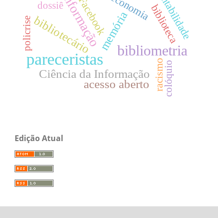
desinformação
sustentabilidade
Facebook
dossiê
biblioteca
memória
bibliotecário
policrise
bibliometria
pareceristas
racismo
colóquio
Ciência da Informação
acesso aberto
Edição Atual