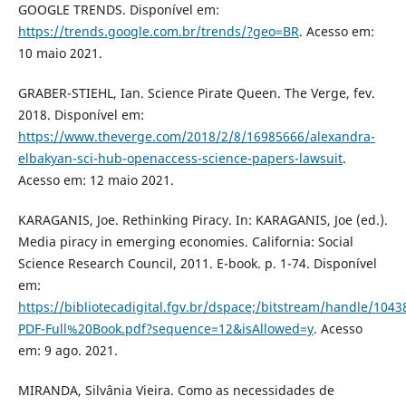
GOOGLE TRENDS. Disponível em:
https://trends.google.com.br/trends/?geo=BR
. Acesso em:
10 maio 2021.
GRABER-STIEHL, Ian. Science Pirate Queen. The Verge, fev.
2018. Disponível em:
https://www.theverge.com/2018/2/8/16985666/alexandra-
elbakyan-sci-hub-openaccess-science-papers-lawsuit
.
Acesso em: 12 maio 2021.
KARAGANIS, Joe. Rethinking Piracy. In: KARAGANIS, Joe (ed.).
Media piracy in emerging economies. California: Social
Science Research Council, 2011. E-book. p. 1-74. Disponível
em:
https://bibliotecadigital.fgv.br/dspace;/bitstream/handle/104
PDF-Full%20Book.pdf?sequence=12&isAllowed=y
. Acesso
em: 9 ago. 2021.
MIRANDA, Silvânia Vieira. Como as necessidades de