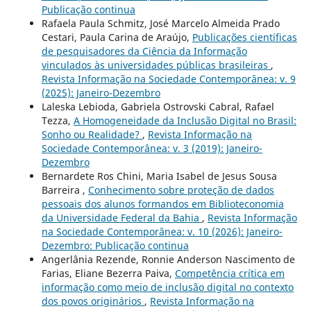
Publicação continua
Rafaela Paula Schmitz, José Marcelo Almeida Prado
Cestari, Paula Carina de Araújo,
Publicações científicas
de pesquisadores da Ciência da Informação
vinculados às universidades públicas brasileiras
,
Revista Informação na Sociedade Contemporânea: v. 9
(2025): Janeiro-Dezembro
Laleska Lebioda, Gabriela Ostrovski Cabral, Rafael
Tezza,
A Homogeneidade da Inclusão Digital no Brasil:
Sonho ou Realidade?
,
Revista Informação na
Sociedade Contemporânea: v. 3 (2019): Janeiro-
Dezembro
Bernardete Ros Chini, Maria Isabel de Jesus Sousa
Barreira ,
Conhecimento sobre proteção de dados
pessoais dos alunos formandos em Biblioteconomia
da Universidade Federal da Bahia
,
Revista Informação
na Sociedade Contemporânea: v. 10 (2026): Janeiro-
Dezembro: Publicação continua
Angerlânia Rezende, Ronnie Anderson Nascimento de
Farias, Eliane Bezerra Paiva,
Competência crítica em
informação como meio de inclusão digital no contexto
dos povos originários
,
Revista Informação na