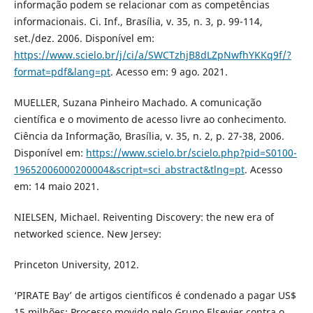
informação podem se relacionar com as competências
informacionais. Ci. Inf., Brasília, v. 35, n. 3, p. 99-114,
set./dez. 2006. Disponível em:
https://www.scielo.br/j/ci/a/SWCTzhjB8dLZpNwfhYKKq9f/?
format=pdf&lang=pt
. Acesso em: 9 ago. 2021.
MUELLER, Suzana Pinheiro Machado. A comunicação
científica e o movimento de acesso livre ao conhecimento.
Ciência da Informação, Brasília, v. 35, n. 2, p. 27-38, 2006.
Disponível em:
https://www.scielo.br/scielo.php?pid=S0100-
19652006000200004&script=sci_abstract&tlng=pt
. Acesso
em: 14 maio 2021.
NIELSEN, Michael. Reiventing Discovery: the new era of
networked science. New Jersey:
Princeton University, 2012.
‘PIRATE Bay’ de artigos científicos é condenado a pagar US$
15 milhões: Processo movido pelo Grupo Elsevier contra o