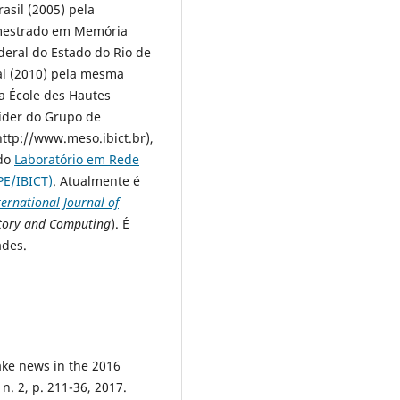
asil (2005) pela
mestrado em Memória
deral do Estado do Rio de
al (2010) pela mesma
na École des Hautes
líder do Grupo de
ttp://www.meso.ibict.br),
 do
Laboratório em Rede
PE/IBICT)
. Atualmente é
ternational Journal of
tory and Computing
). É
des.
ke news in the 2016
 n. 2, p. 211-36, 2017.