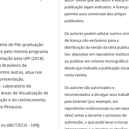
autor, desde que seu autor e sua prim
publicação sejam indicados. A licença
permite usos comerciais dos artigos
publicados.
Os autores podem adotar outros con
de licença não exclusivos para a
rama de Pós-graduação
distribuição da versão da obra public
tre pelo mesmo programa
(ex: depositar em repositório instituc
tação pela UFF (2018).
ou publicar em volume monográfico)
 Brasileiro de
desde que indicada a publicação inicia
entre outros, atua nos
nesta revista.
presentação,
 - Laboratório de
Os autores são autorizados e
 áreas de Visualização de
recomendados a divulgar seus trabal
ação e do conhecimento,
pela Internet (por exemplo, em
de Pesquisa.
repositórios institucionais ou em seu
sites) antes e durante o processo de
submissão, o que pode levar a trocas
no IBICT/ECO - UFRJ