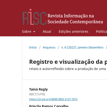
Sobre
Atual
Edições anteriores
Polític
Início
/
Arquivos
/
v. 6 (2022): Janeiro-Dezembro
Registro e visualização da
relato e autorreflexão sobre a produção de uma
Tainá Regly
IBICT/UFRJ
https://orcid.org/0000-0002-5127-7013
Priscila Ramos Carvalho