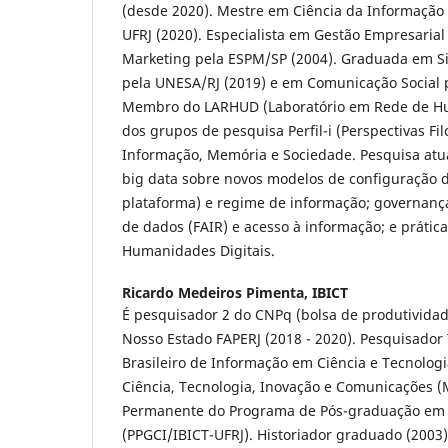
(desde 2020). Mestre em Ciência da Informação
UFRJ (2020). Especialista em Gestão Empresarial
Marketing pela ESPM/SP (2004). Graduada em S
pela UNESA/RJ (2019) e em Comunicação Social 
Membro do LARHUD (Laboratório em Rede de Hum
dos grupos de pesquisa Perfil-i (Perspectivas Fi
Informação, Memória e Sociedade. Pesquisa atual
big data sobre novos modelos de configuração de
plataforma) e regime de informação; governança 
de dados (FAIR) e acesso à informação; e prátic
Humanidades Digitais.
Ricardo Medeiros Pimenta,
IBICT
É pesquisador 2 do CNPq (bolsa de produtividad
Nosso Estado FAPERJ (2018 - 2020). Pesquisador T
Brasileiro de Informação em Ciência e Tecnologi
Ciência, Tecnologia, Inovação e Comunicações (
Permanente do Programa de Pós-graduação em 
(PPGCI/IBICT-UFRJ). Historiador graduado (2003