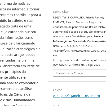
a forma de notícias
cos na internet, e tornar
Como Citar
entamos contribuir para a
REGLY, Tainá; CARVALHO, Priscila Ramos;
ito brasileiro e sua
PIMENTA, Ricardo Medeiros. Registro e
regado trata de uma
visualização da pandemia no Brasil: relato 
e cuja curadoria buscou
autorreflexão sobre a produção de uma li
tempo sobre a Covid-19 no país.
Revista
a da informação, como
Informação na Sociedade Contemporân
iu-se pelo lançamento
Natal, v. 6, n. 1, p. e27317, 2022. DOI:
sualização cronológica e a
10.21680/2447-0198.2022v6n0ID27317. Disp
te deste artigo, pouco
em:
erenciadas na planilha,
https://www.periodicos.ufrn.br/informaca
le/view/27317. Acesso em: 6 ago. 2026.
o Laboratório em Rede de
ns princípios da
Fomatos de Citação
ente utilizada em
ma análise exploratória
rramenta de análise
Edição
uais da Ciência da
v. 6 (2022): Janeiro-Dezembro
ção e das Humanidades
m a indicação de um