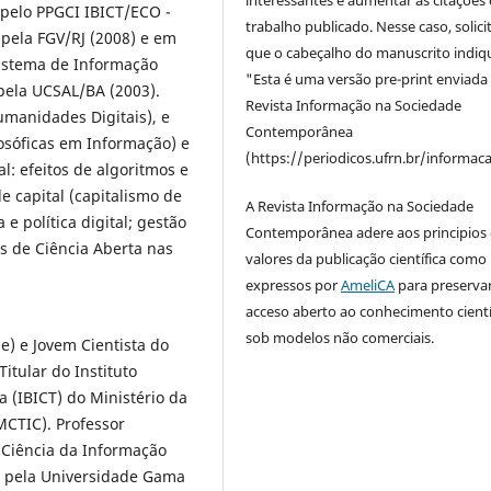
interessantes e aumentar as citações 
 pelo PPGCI IBICT/ECO -
trabalho publicado. Nesse caso, solic
 pela FGV/RJ (2008) e em
que o cabeçalho do manuscrito indiq
istema de Informação
"Esta é uma versão pre-print enviada
pela UCSAL/BA (2003).
Revista Informação na Sociedade
anidades Digitais), e
Contemporânea
losóficas em Informação) e
(https://periodicos.ufrn.br/informac
: efeitos de algoritmos e
 capital (capitalismo de
A Revista Informação na Sociedade
e política digital; gestão
Contemporânea adere aos principios 
as de Ciência Aberta nas
valores da publicação científica como
expressos por
AmeliCA
para preserva
acceso aberto ao conhecimento cientí
sob modelos não comerciais.
e) e Jovem Cientista do
itular do Instituto
a (IBICT) do Ministério da
MCTIC). Professor
Ciência da Informação
) pela Universidade Gama