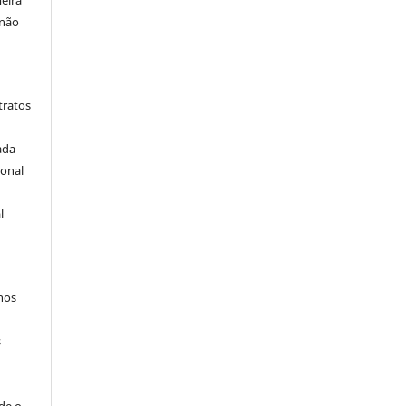
eira
 não
tratos
ada
ional
l
hos
s