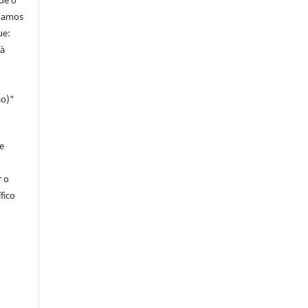
de o
itamos
ue:
 à
ao)"
e
r o
fico