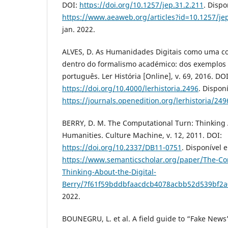
DOI:
https://doi.org/10.1257/jep.31.2.211
. Dispo
https://www.aeaweb.org/articles?id=10.1257/jep
jan. 2022.
ALVES, D. As Humanidades Digitais como uma c
dentro do formalismo académico: dos exemplos 
português. Ler História [Online], v. 69, 2016. DOI
https://doi.org/10.4000/lerhistoria.2496
. Dispon
https://journals.openedition.org/lerhistoria/249
BERRY, D. M. The Computational Turn: Thinking 
Humanities. Culture Machine, v. 12, 2011. DOI:
https://doi.org/10.2337/DB11-0751
. Disponível 
https://www.semanticscholar.org/paper/The-C
Thinking-About-the-Digital-
Berry/7f61f59bddbfaacdcb4078acbb52d539bf2a
2022.
BOUNEGRU, L. et al. A field guide to “Fake News