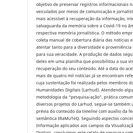
objetivo de preservar registros informacionais n
veiculados por meios de comunicação e jornalísti
mais acessível à recuperação da informação, int
salvaguarda da memória sobre a Covid-19 no âmb
respectiva memória jornalística. O método emp
coleta manual de cobertura diária das notícias 
atentar tanto para a diversidade e proveniênci
para sua veracidade. A produção de dados segu
deles em uma planilha que possibilitou a sua vi
recuperação do seu conteúdo. Até a data do acei
mais de quatro mil notícias já se encontram ref
cuja sustentação foi realizada pelos membros d
Humanidades Digitais (Larhud). Atendendo algu
metodologia da “pesquisa-ação”, prática comum
diversos projetos do Larhud, segue-se também u
prévia do conteúdo da
timeline
com auxílio da fe
semântica IRaMuTeQ. Seguindo aspectos conceit
Informação aplicados aos campos da Visualiza
Digitais, concluímos este relato de pesquisa co