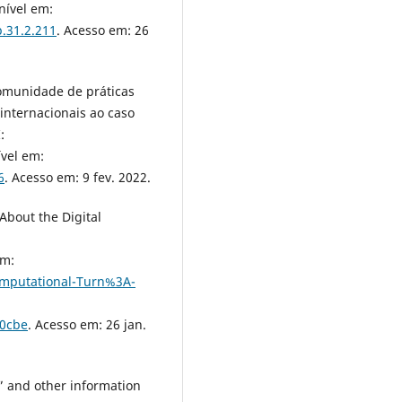
nível em:
.31.2.211
. Acesso em: 26
omunidade de práticas
internacionais ao caso
:
ível em:
6
. Acesso em: 9 fev. 2022.
About the Digital
em:
omputational-Turn%3A-
0cbe
. Acesso em: 26 jan.
” and other information