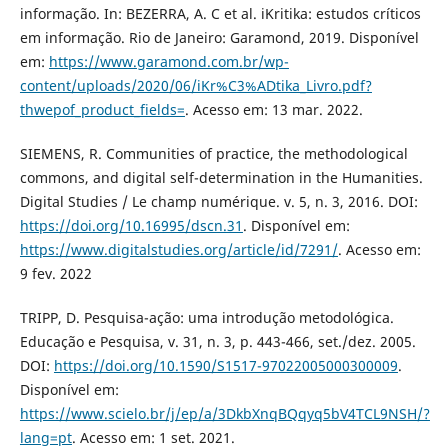
informação. In: BEZERRA, A. C et al. iKritika: estudos críticos
em informação. Rio de Janeiro: Garamond, 2019. Disponível
em:
https://www.garamond.com.br/wp-
content/uploads/2020/06/iKr%C3%ADtika_Livro.pdf?
thwepof_product_fields=
. Acesso em: 13 mar. 2022.
SIEMENS, R. Communities of practice, the methodological
commons, and digital self-determination in the Humanities.
Digital Studies / Le champ numérique. v. 5, n. 3, 2016. DOI:
https://doi.org/10.16995/dscn.31
. Disponível em:
https://www.digitalstudies.org/article/id/7291/
. Acesso em:
9 fev. 2022
TRIPP, D. Pesquisa-ação: uma introdução metodológica.
Educação e Pesquisa, v. 31, n. 3, p. 443-466, set./dez. 2005.
DOI:
https://doi.org/10.1590/S1517-97022005000300009
.
Disponível em:
https://www.scielo.br/j/ep/a/3DkbXnqBQqyq5bV4TCL9NSH/?
lang=pt
. Acesso em: 1 set. 2021.