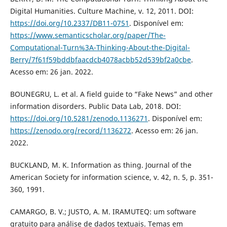
Digital Humanities. Culture Machine, v. 12, 2011. DOI:
https://doi.org/10.2337/DB11-0751
. Disponível em:
https://www.semanticscholar.org/paper/The-
Computational-Turn%3A-Thinking-About-the-Digital-
Berry/7f61f59bddbfaacdcb4078acbb52d539bf2a0cbe
.
Acesso em: 26 jan. 2022.
BOUNEGRU, L. et al. A field guide to “Fake News” and other
information disorders. Public Data Lab, 2018. DOI:
https://doi.org/10.5281/zenodo.1136271
. Disponível em:
https://zenodo.org/record/1136272
. Acesso em: 26 jan.
2022.
BUCKLAND, M. K. Information as thing. Journal of the
American Society for information science, v. 42, n. 5, p. 351-
360, 1991.
CAMARGO, B. V.; JUSTO, A. M. IRAMUTEQ: um software
gratuito para análise de dados textuais. Temas em