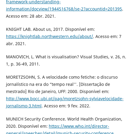
framework-understanding-
information/docview/1944516768/se-2?accountid=201395
.
Acesso em: 28 abr. 2021.
KNIGHT LAB. About us, 2017. Disponível em:
https://knightlab.northwestern.edu/about/
. Acesso em: 7
abr. 2021.
MANOVICH, L. What is visualisation? Visual Studies, v. 26, n.
1, p. 36-49, 2011.
MORETZSOHN, S. A velocidade como fetiche: o discurso
jornalístico na era do “tempo real''. [Dissertação de
mestrado] Rio de Janeiro, UFF: 2000. Disponível em:
http://www.bocc.ubi.pt/pag/moretzsohn-sylviavelocidade-
jornalismo-3.html
. Acesso em: 9 fev. 2022.
MUNICH Security Conference. World Health Organization,
2020. Disponível em:
https://www.who.int/director-
general/speeches/detail/munich-security-conference
.