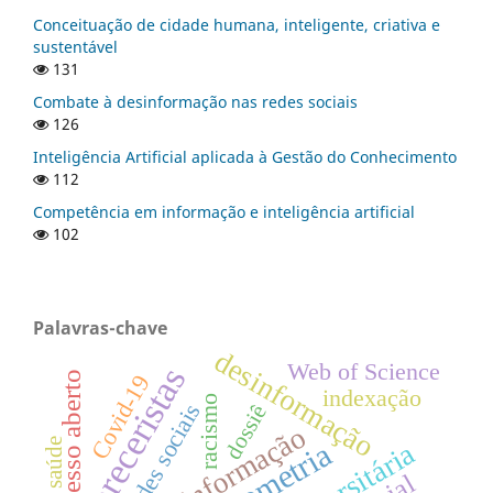
Conceituação de cidade humana, inteligente, criativa e
sustentável
131
Combate à desinformação nas redes sociais
126
Inteligência Artificial aplicada à Gestão do Conhecimento
112
Competência em informação e inteligência artificial
102
Palavras-chave
desinformação
Web of Science
pareceristas
acesso aberto
Covid-19
indexação
racismo
redes sociais
dossiê
bibliometria