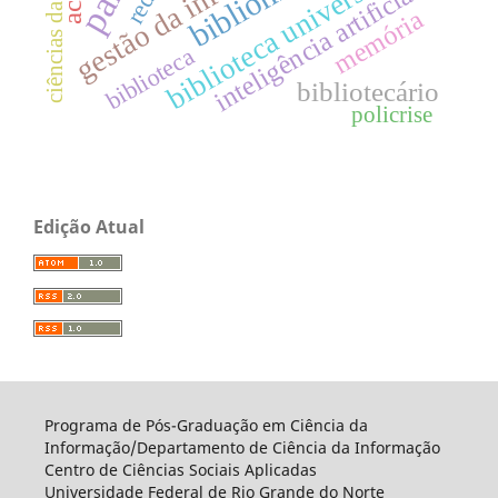
gestão da informação
ciências da saúde
biblioteca universitária
inteligência artificial
memória
biblioteca
bibliotecário
policrise
Edição Atual
Programa de Pós-Graduação em Ciência da
Informação/Departamento de Ciência da Informação
Centro de Ciências Sociais Aplicadas
Universidade Federal de Rio Grande do Norte