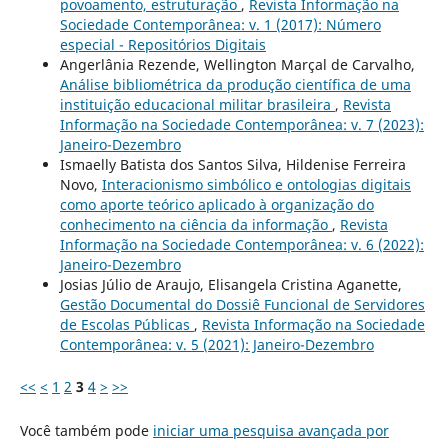
povoamento, estruturação
,
Revista Informação na
Sociedade Contemporânea: v. 1 (2017): Número
especial - Repositórios Digitais
Angerlânia Rezende, Wellington Marçal de Carvalho,
Análise bibliométrica da produção científica de uma
instituição educacional militar brasileira
,
Revista
Informação na Sociedade Contemporânea: v. 7 (2023):
Janeiro-Dezembro
Ismaelly Batista dos Santos Silva, Hildenise Ferreira
Novo,
Interacionismo simbólico e ontologias digitais
como aporte teórico aplicado à organização do
conhecimento na ciência da informação
,
Revista
Informação na Sociedade Contemporânea: v. 6 (2022):
Janeiro-Dezembro
Josias Júlio de Araujo, Elisangela Cristina Aganette,
Gestão Documental do Dossiê Funcional de Servidores
de Escolas Públicas
,
Revista Informação na Sociedade
Contemporânea: v. 5 (2021): Janeiro-Dezembro
<<
<
1
2
3
4
>
>>
Você também pode
iniciar uma pesquisa avançada por