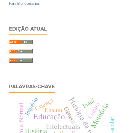
Para Bibliotecários
EDIÇÃO ATUAL
PALAVRAS-CHAVE
Império
História da educação
Criança
Piauí
Leitura
Memória
Escola Normal
Gênero
Ensino
Educação
Intelectuais
História