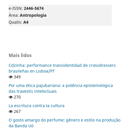
e-ISSN:
2446-5674
Área:
Antropologia
Qualis:
A4
Mais lidos
Cdzinha: performance transidentidad de crossdressers
brasileñas en Lisboa/PT
349
Por uma ética pajubariana: a potência epistemológica
das travestis intelectuais
270
La escritura contra la cultura
267
O gosto amargo do perfume: gênero e estilo na produção
da Banda Uó