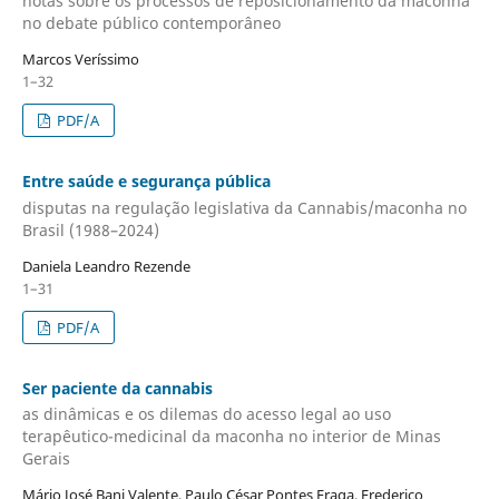
notas sobre os processos de reposicionamento da maconha
no debate público contemporâneo
Marcos Veríssimo
1–32
PDF/A
Entre saúde e segurança pública
disputas na regulação legislativa da Cannabis/maconha no
Brasil (1988–2024)
Daniela Leandro Rezende
1–31
PDF/A
Ser paciente da cannabis
as dinâmicas e os dilemas do acesso legal ao uso
terapêutico-medicinal da maconha no interior de Minas
Gerais
Mário José Bani Valente, Paulo César Pontes Fraga, Frederico