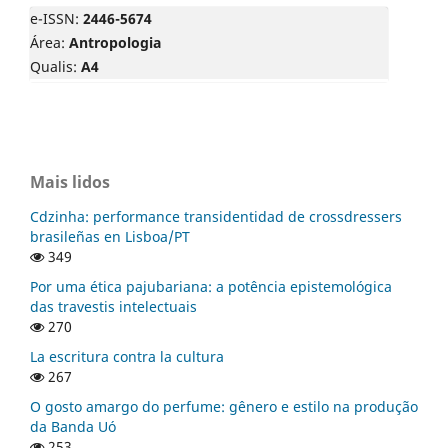
e-ISSN:
2446-5674
Área:
Antropologia
Qualis:
A4
Mais lidos
Cdzinha: performance transidentidad de crossdressers
brasileñas en Lisboa/PT
349
Por uma ética pajubariana: a potência epistemológica
das travestis intelectuais
270
La escritura contra la cultura
267
O gosto amargo do perfume: gênero e estilo na produção
da Banda Uó
253