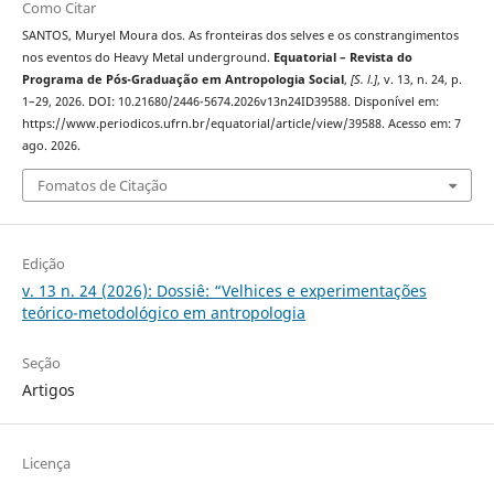
Como Citar
SANTOS, Muryel Moura dos. As fronteiras dos selves e os constrangimentos
nos eventos do Heavy Metal underground.
Equatorial – Revista do
Programa de Pós-Graduação em Antropologia Social
,
[S. l.]
, v. 13, n. 24, p.
1–29, 2026. DOI: 10.21680/2446-5674.2026v13n24ID39588. Disponível em:
https://www.periodicos.ufrn.br/equatorial/article/view/39588. Acesso em: 7
ago. 2026.
Fomatos de Citação
Edição
v. 13 n. 24 (2026): Dossiê: “Velhices e experimentações
teórico-metodológico em antropologia
Seção
Artigos
Licença