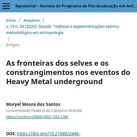
Equatorial – Revista do Programa de Pós-Graduação em Antropologia Social
Início
/
Arquivos
/
v. 13 n. 24 (2026): Dossiê: “Velhices e experimentações teórico-
metodológico em antropologia
/
Artigos
As fronteiras dos selves e os
constrangimentos nos eventos do
Heavy Metal underground
Muryel Moura dos Santos
Universidade Federal de Campina Grande
https://orcid.org/0000-0003-1552-2189
DOI:
https://doi.org/10.21680/2446-