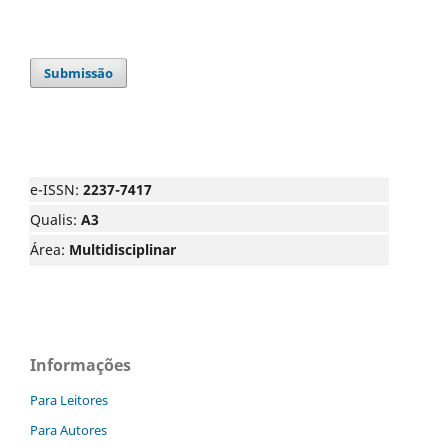
Submissão
e-ISSN:
2237-7417
Qualis:
A3
Área:
Multidisciplinar
Informações
Para Leitores
Para Autores