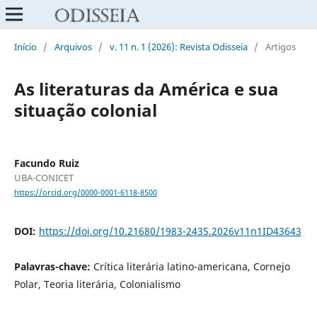
Início
/
Arquivos
/
v. 11 n. 1 (2026): Revista Odisseia
/
Artigos
As literaturas da América e sua
situação colonial
Facundo Ruiz
UBA-CONICET
https://orcid.org/0000-0001-6118-8500
DOI:
https://doi.org/10.21680/1983-2435.2026v11n1ID43643
Palavras-chave:
Crítica literária latino-americana, Cornejo
Polar, Teoria literária, Colonialismo