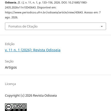
Odisseia
,
[S. l.]
, v. 11, n. 1, p. 133–156, 2026. DOI: 10.21680/1983-
2435.2026v11n1ID43643. Disponível em:
https://www.periodicos.ufrn.br/odisseia/article/view/43643. Acesso em: 7
ago. 2026.
Fomatos de Citação
Edição
v. 11 n. 1 (2026): Revista Odisseia
Seção
Artigos
Licença
Copyright (c) 2026 Revista Odisseia