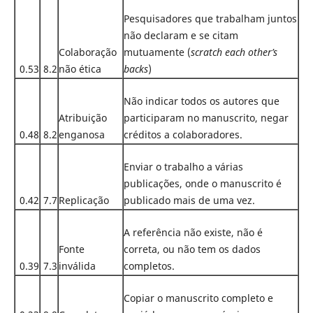
Pesquisadores que trabalham juntos
não declaram e se citam
Colaboração
mutuamente (
scratch each other’s
0.53
8.2
não ética
backs
)
Não indicar todos os autores que
Atribuição
participaram no manuscrito, negar
0.48
8.2
enganosa
créditos a colaboradores.
Enviar o trabalho a várias
publicações, onde o manuscrito é
0.42
7.7
Replicação
publicado mais de uma vez.
A referência não existe, não é
Fonte
correta, ou não tem os dados
0.39
7.3
inválida
completos.
Copiar o manuscrito completo e