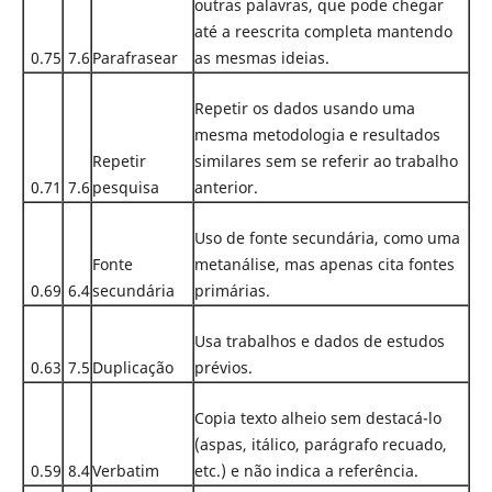
outras palavras, que pode chegar
até a reescrita completa mantendo
0.75
7.6
Parafrasear
as mesmas ideias.
Repetir os dados usando uma
mesma metodologia e resultados
Repetir
similares sem se referir ao trabalho
0.71
7.6
pesquisa
anterior.
Uso de fonte secundária, como uma
Fonte
metanálise, mas apenas cita fontes
0.69
6.4
secundária
primárias.
Usa trabalhos e dados de estudos
0.63
7.5
Duplicação
prévios.
Copia texto alheio sem destacá-lo
(aspas, itálico, parágrafo recuado,
0.59
8.4
Verbatim
etc.) e não indica a referência.