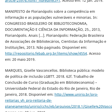
article-25976.html?_noredirect=1
. Acesso em: 12 jan. 2019.
MANIFESTO de Florianópolis sobre a competência em
informação e as populações vulneráveis e minorias. In:
CONGRESSO BRASILEIRO DE BIBLIOTECONOMIA,
DOCUMENTAÇÃO E CIÊNCIA DA INFORMAÇÃO, 25., 2013,
Florianópolis. Anais [...]. Florianópolis: Federação Brasileira
de Associações de Bibliotecários, Cientistas da Informação e
Instituições, 2013. Não paginado. Disponível em:
http://repositorio.febab.org.br/items/show/4554
. Acesso
em: 20 maio 2019.
MARQUES, Giselle Vasconcellos. Biblioteca pública: modelo
de política de inclusão LGBTT. 2018. 62f. Trabalho de
Conclusão de Curso (Graduação em Biblioteconomia) –
Universidade Federal do Estado do Rio de Janeiro, Rio de
Janeiro, 2018. Disponível em:
http://www.unirio.br/pro-
reitorias_vh_pro-reitoria-de-
planejamento/unirio/cchs/eb/arquivos/2018.1/Giselle%20Vas