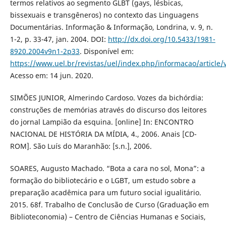
termos relativos ao segmento GLBT (gays, lésbicas,
bissexuais e transgêneros) no contexto das Linguagens
Documentárias. Informação & Informação, Londrina, v. 9, n.
1-2, p. 33-47, jan. 2004. DOI:
http://dx.doi.org/10.5433/1981-
8920.2004v9n1-2p33
. Disponível em:
https://www.uel.br/revistas/uel/index.php/informacao/article/
Acesso em: 14 jun. 2020.
SIMÕES JUNIOR, Almerindo Cardoso. Vozes da bichórdia:
construções de memórias através do discurso dos leitores
do jornal Lampião da esquina. [online] In: ENCONTRO
NACIONAL DE HISTÓRIA DA MÍDIA, 4., 2006. Anais [CD-
ROM]. São Luís do Maranhão: [s.n.], 2006.
SOARES, Augusto Machado. “Bota a cara no sol, Mona”: a
formação do bibliotecário e o LGBT, um estudo sobre a
preparação acadêmica para um futuro social igualitário.
2015. 68f. Trabalho de Conclusão de Curso (Graduação em
Biblioteconomia) – Centro de Ciências Humanas e Sociais,