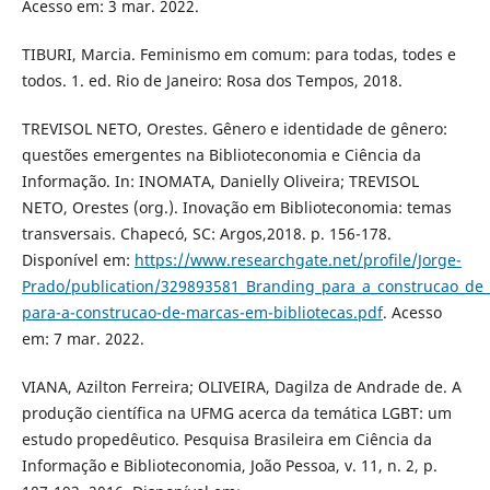
Acesso em: 3 mar. 2022.
TIBURI, Marcia. Feminismo em comum: para todas, todes e
todos. 1. ed. Rio de Janeiro: Rosa dos Tempos, 2018.
TREVISOL NETO, Orestes. Gênero e identidade de gênero:
questões emergentes na Biblioteconomia e Ciência da
Informação. In: INOMATA, Danielly Oliveira; TREVISOL
NETO, Orestes (org.). Inovação em Biblioteconomia: temas
transversais. Chapecó, SC: Argos,2018. p. 156-178.
Disponível em:
https://www.researchgate.net/profile/Jorge-
Prado/publication/329893581_Branding_para_a_construcao_de
para-a-construcao-de-marcas-em-bibliotecas.pdf
. Acesso
em: 7 mar. 2022.
VIANA, Azilton Ferreira; OLIVEIRA, Dagilza de Andrade de. A
produção científica na UFMG acerca da temática LGBT: um
estudo propedêutico. Pesquisa Brasileira em Ciência da
Informação e Biblioteconomia, João Pessoa, v. 11, n. 2, p.