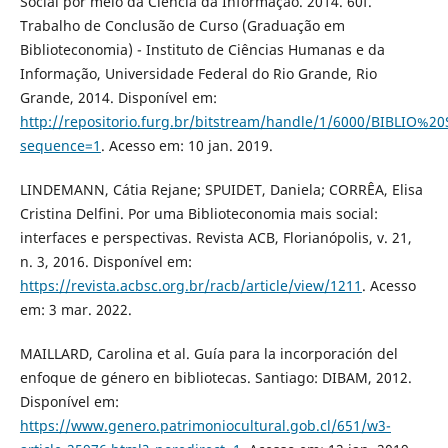
Social por meio da Ciência da Informação. 2014. 60f.
Trabalho de Conclusão de Curso (Graduação em
Biblioteconomia) - Instituto de Ciências Humanas e da
Informação, Universidade Federal do Rio Grande, Rio
Grande, 2014. Disponível em:
http://repositorio.furg.br/bitstream/handle/1/6000/BIBLIO%2
sequence=1
. Acesso em: 10 jan. 2019.
LINDEMANN, Cátia Rejane; SPUIDET, Daniela; CORRÊA, Elisa
Cristina Delfini. Por uma Biblioteconomia mais social:
interfaces e perspectivas. Revista ACB, Florianópolis, v. 21,
n. 3, 2016. Disponível em:
https://revista.acbsc.org.br/racb/article/view/1211
. Acesso
em: 3 mar. 2022.
MAILLARD, Carolina et al. Guía para la incorporación del
enfoque de género en bibliotecas. Santiago: DIBAM, 2012.
Disponível em:
https://www.genero.patrimoniocultural.gob.cl/651/w3-