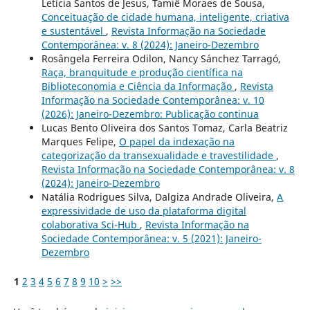
Letícia Santos de Jesus, Tamiê Moraes de Sousa,
Conceituação de cidade humana, inteligente, criativa
e sustentável
,
Revista Informação na Sociedade
Contemporânea: v. 8 (2024): Janeiro-Dezembro
Rosângela Ferreira Odilon, Nancy Sánchez Tarragó,
Raça, branquitude e produção científica na
Biblioteconomia e Ciência da Informação
,
Revista
Informação na Sociedade Contemporânea: v. 10
(2026): Janeiro-Dezembro: Publicação continua
Lucas Bento Oliveira dos Santos Tomaz, Carla Beatriz
Marques Felipe,
O papel da indexação na
categorização da transexualidade e travestilidade
,
Revista Informação na Sociedade Contemporânea: v. 8
(2024): Janeiro-Dezembro
Natália Rodrigues Silva, Dalgiza Andrade Oliveira,
A
expressividade de uso da plataforma digital
colaborativa Sci-Hub
,
Revista Informação na
Sociedade Contemporânea: v. 5 (2021): Janeiro-
Dezembro
1
2
3
4
5
6
7
8
9
10
>
>>