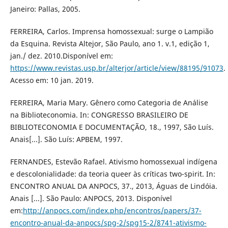
Janeiro: Pallas, 2005.
FERREIRA, Carlos. Imprensa homossexual: surge o Lampião
da Esquina. Revista Altejor, São Paulo, ano 1. v.1, edição 1,
jan./ dez. 2010.Disponível em:
https://www.revistas.usp.br/alterjor/article/view/88195/91073
.
Acesso em: 10 jan. 2019.
FERREIRA, Maria Mary. Gênero como Categoria de Análise
na Biblioteconomia. In: CONGRESSO BRASILEIRO DE
BIBLIOTECONOMIA E DOCUMENTAÇÃO, 18., 1997, São Luís.
Anais[...]. São Luís: APBEM, 1997.
FERNANDES, Estevão Rafael. Ativismo homossexual indígena
e descolonialidade: da teoria queer às críticas two-spirit. In:
ENCONTRO ANUAL DA ANPOCS, 37., 2013, Águas de Lindóia.
Anais [...]. São Paulo: ANPOCS, 2013. Disponível
em:
http://anpocs.com/index.php/encontros/papers/37-
encontro-anual-da-anpocs/spg-2/spg15-2/8741-ativismo-